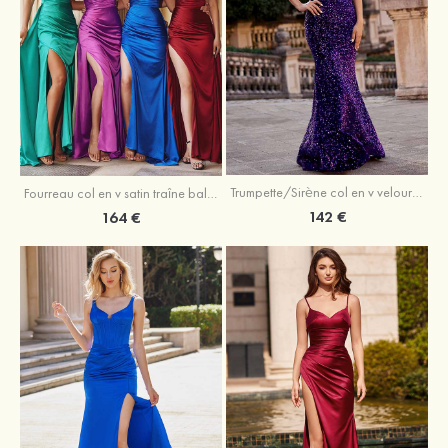
Trumpette/Sirène col en v velours paillettes traîne balayage robe de bal
Fourreau col en v satin traîne balayage robe de bal
142 €
164 €