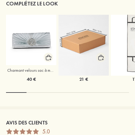
COMPLÉTEZ LE LOOK
Charmant velours sac à main
Coffret à vêtements de mariage Stacees
40 €
21 €
1
AVIS DES CLIENTS
5.0