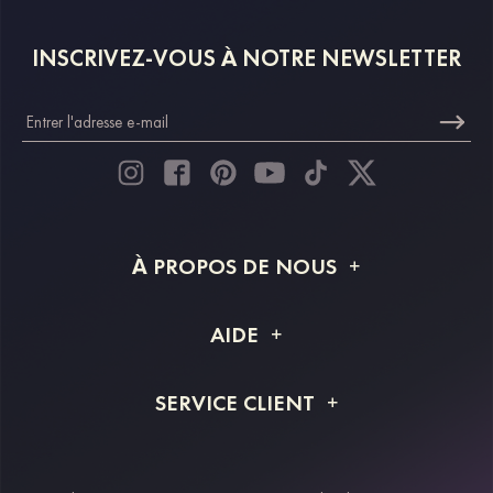
INSCRIVEZ-VOUS À NOTRE NEWSLETTER
À PROPOS DE NOUS
À propos de STACEES
AIDE
Livraison
FAQ
SERVICE CLIENT
Retour et remboursement
Suivi de commande
Guide des tailles
Projet personnalisé
Contactez-nous