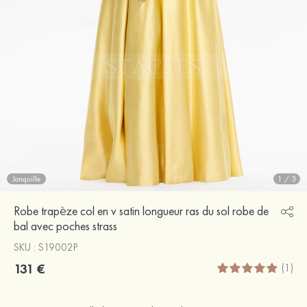
Jonquille
1
/
3
Robe trapèze col en v satin longueur ras du sol robe de
bal avec poches strass
SKU : S19002P
131 €
(1)