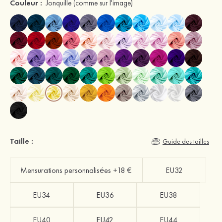
Couleur :
Jonquille
(comme sur l'image)
Taille :
Guide des tailles
Mensurations personnalisées +18 €
EU32
EU34
EU36
EU38
EU40
EU42
EU44