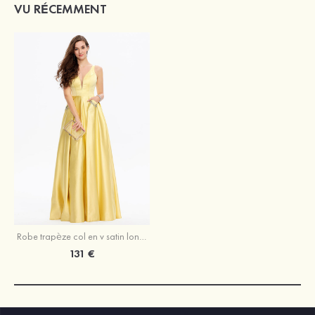
VU RÉCEMMENT
Robe trapèze col en v satin longueur ras du sol robe de bal avec poches strass
131 €