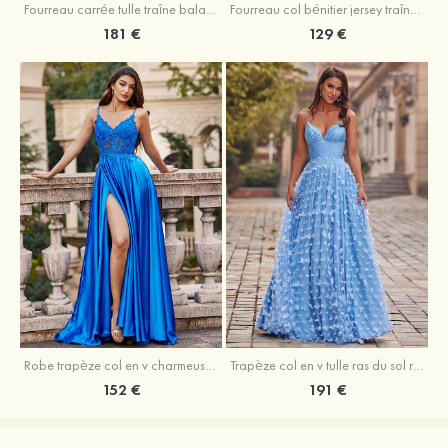
Fourreau carrée tulle traîne balayage robe de bal
Fourreau col bénitier jersey traîne balayage robe de bal
181 €
129 €
Robe trapèze col en v charmeuse traîne balayage robe de bal
Trapèze col en v tulle ras du sol robe de bal avec papillon
152 €
191 €