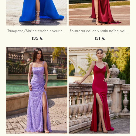
Trumpette/Sirène cache coeur charmeuse traîne balayage robe de bal
Fourreau col en v satin traîne balayage robe de bal
135 €
131 €