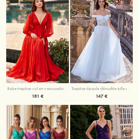
Robe trapèze col en v mousseline ras du sol robe de bal
Trapèze épaule dénudée tulle ras du sol robe de bal
181 €
147 €