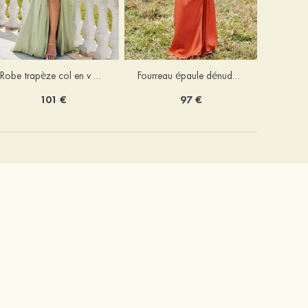
Robe trapèze col en v mousseline ras du sol robe de demoiselle d'honneur
Fourreau épaule dénudée satin extensible ras du sol robe de demoiselle d'honneur
101 €
97 €