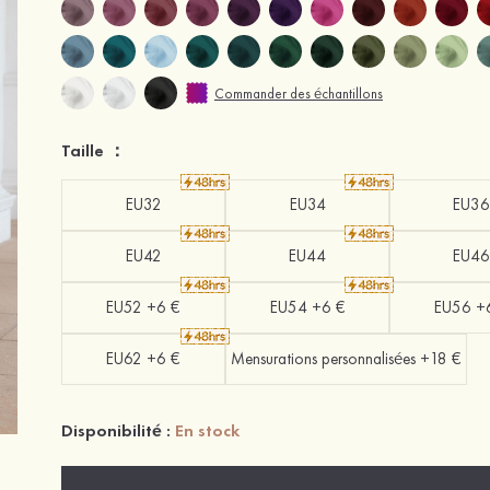
Commander des échantillons
Taille ：
EU32
EU34
EU36
EU42
EU44
EU46
EU52 +6 €
EU54 +6 €
EU56 +
EU62 +6 €
Mensurations personnalisées +18 €
Disponibilité :
En stock