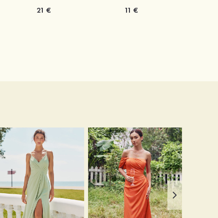
21 €
11 €
1