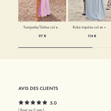
Trumpette/Sirène col en v jersey ras du sol robe de demoiselle d'honneur
Robe trapèze col en v mousseline ras du sol robe de demoiselle d'honneur
97 €
114 €
AVIS DES CLIENTS
5.0
( Basé sur 0 avis )