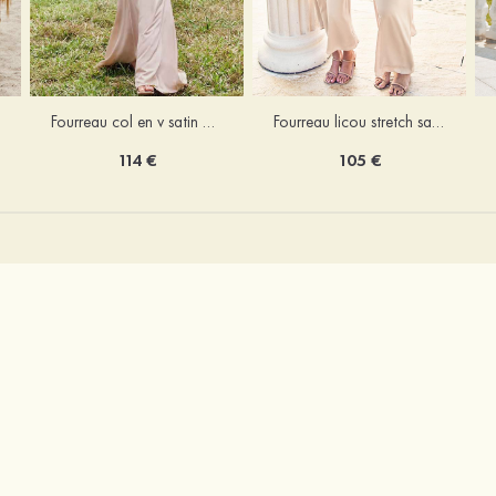
Fourreau licou stretch satin longueur cheville robe de demoiselle d'honneur
Fourreau col en v satin extensible ras du sol robe de demoiselle d'honneur
105 €
114 €