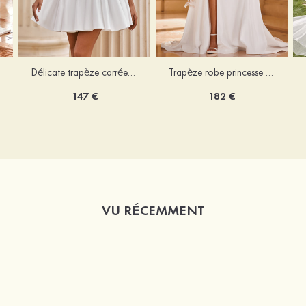
Délicate trapèze carrée satin courte/mini robe de mariée
Trapèze robe princesse épaule dénudée traîne chapelle satin robe de mariée
147 €
182 €
VU RÉCEMMENT