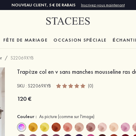
NOUVEAU CLIENT, 5 € DE RABAIS
Inscrivez-vous maintenant
FÊTE DE MARIAGE
OCCASION SPÉCIALE
ÉCHANTI
r
/
S22069XYB
Trapèze col en v sans manches mousseline ras d
SKU : S22069XYB
(0)
120 €
Couleur :
As picture
(comme sur l'image)