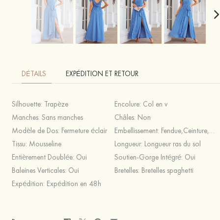
DÉTAILS
EXPÉDITION ET RETOUR
Silhouette:
Trapèze
Encolure:
Col en v
Manches:
Sans manches
Châles:
Non
Modèle de Dos:
Fermeture éclair
Embellissement:
Fendue,Ceinture,Plissé
Tissu:
Mousseline
Longueur:
Longueur ras du sol
Entièrement Doublée:
Oui
Soutien-Gorge Intégré:
Oui
Baleines Verticales:
Oui
Bretelles:
Bretelles spaghetti
Expédition:
Expédition en 48h