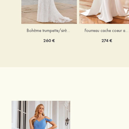
Bohème trumpette/sirène col en v dentelle traîne balayage robe de mariée
Fourreau cache coeur amovible/abattable satin robe de mariée
260 €
274 €