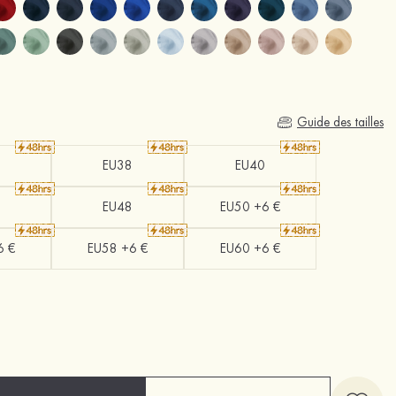
Guide des tailles
EU38
EU40
EU48
EU50 +6 €
6 €
EU58 +6 €
EU60 +6 €