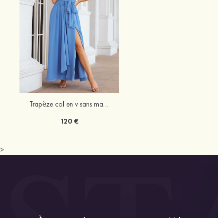
Trapèze col en v sans manches mousseline ras du sol robe de demoiselle d'honneur avec fendue
120 €
>