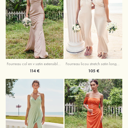
Fourreau licou stretch satin longueur cheville robe de demoiselle d'honneur
Fourreau col en v satin extensible ras du sol robe de demoiselle d'honneur
105 €
114 €