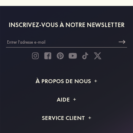
INSCRIVEZ-VOUS À NOTRE NEWSLETTER
À PROPOS DE NOUS
À propos de STACEES
AIDE
Livraison
FAQ
SERVICE CLIENT
Retour et remboursement
Suivi de commande
Guide des tailles