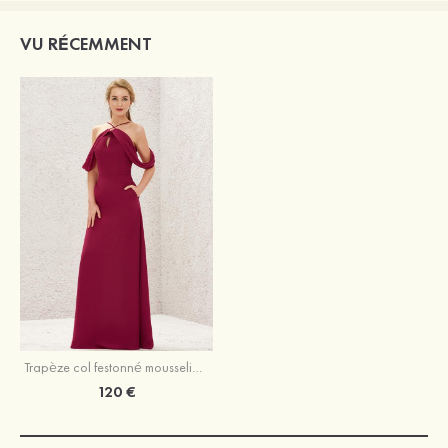
VU RÉCEMMENT
Trapèze col festonné mousseline longueur ras du sol robe de demoiselle d'honneur avec poches
120 €