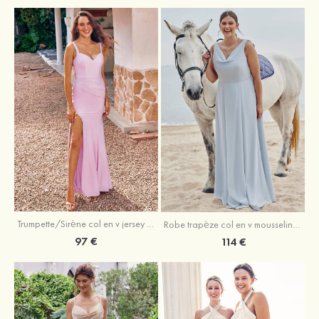
Trumpette/Sirène col en v jersey ras du sol robe de demoiselle d'honneur
Robe trapèze col en v mousseline ras du sol robe de demoiselle d'honneur
97 €
114 €