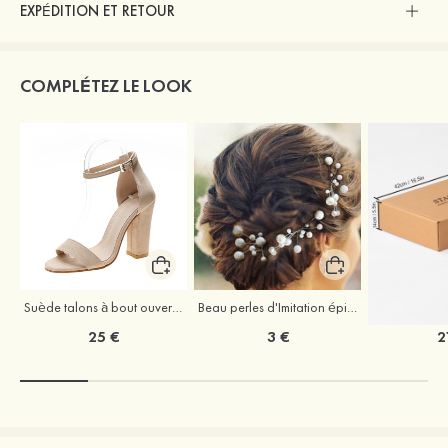
EXPÉDITION ET RETOUR
COMPLÉTEZ LE LOOK
Suède talons à bout ouvert sandales talon bottier chaussures pour les soirées
Beau perles d'Imitation épingles à cheveux coiffe
25 €
3 €
2