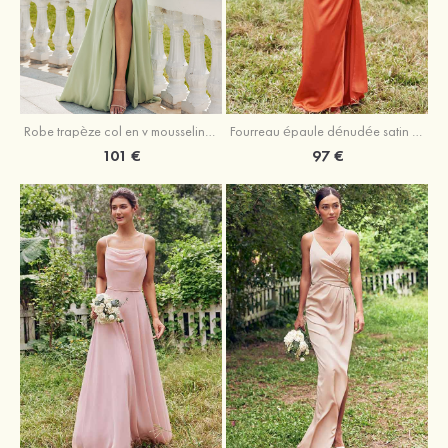
Robe trapèze col en v mousseline ras du sol robe de demoiselle d'honneur
Fourreau épaule dénudée satin extensible ras du sol robe de demoiselle d'honneur
101 €
97 €