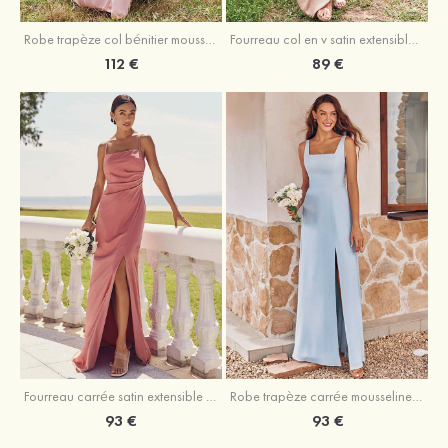
Fourreau col en v satin extensible asymétrique robe de demoiselle d'honneur
Robe trapèze col bénitier mousseline ras du sol robe de demoiselle d'honneur
89 €
112 €
Fourreau carrée satin extensible ras du sol robe de demoiselle d'honneur
Robe trapèze carrée mousseline ras du sol robe de demoiselle d'honneur
93 €
93 €