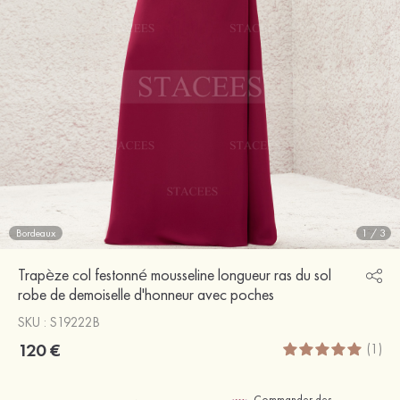
Bordeaux
1
/
3
Trapèze col festonné mousseline longueur ras du sol
robe de demoiselle d'honneur avec poches
SKU : S19222B
120 €
(1)
Commander des