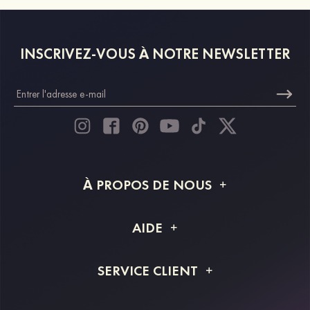
INSCRIVEZ-VOUS À NOTRE NEWSLETTER
À PROPOS DE NOUS
À propos de STACEES
AIDE
Livraison
FAQ
SERVICE CLIENT
Retour et remboursement
Suivi de commande
Guide des tailles