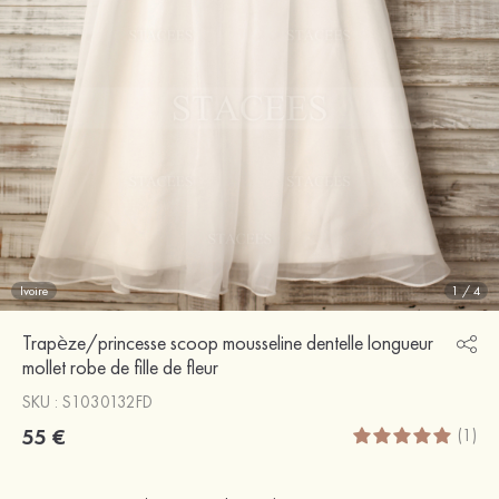
Ivoire
1
/
4
Trapèze/princesse scoop mousseline dentelle longueur
mollet robe de fille de fleur
SKU : S1030132FD
55 €
(1)