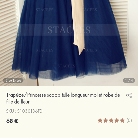
Bleu Encre
1
/
4
Trapèze/Princesse scoop tulle longueur mollet robe de
fille de fleur
SKU : S1030136FD
68 €
(0)