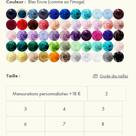
Couleur :
Bleu Encre
(comme sur l'image)
Taille :
Guide des tailles
Mensurations personnalisées +18 €
2
3
4
5
6
7
8