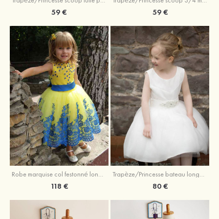
Trapèze/Princesse scoop tulle paillettes longueur genou robe de fille de fleur
Trapèze/Princesse scoop 3/4 manches longueur genou dentelle robe de fille de fleur
59 €
59 €
Robe marquise col festonné longueur mollet tulle robe de fille de fleur avec appliqué
Trapèze/Princesse bateau longueur genou tulle robe de fille de fleur avec perle ceinture
118 €
80 €