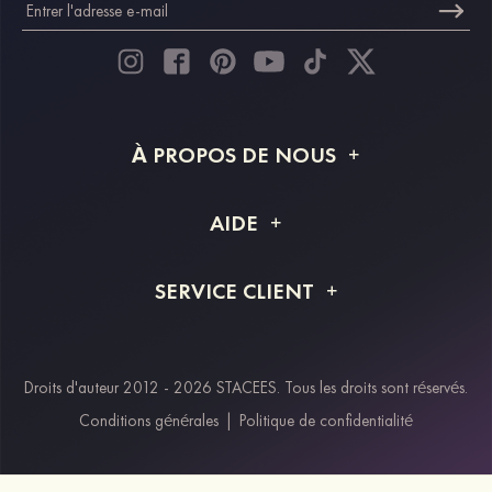
À PROPOS DE NOUS
À propos de STACEES
AIDE
Livraison
FAQ
SERVICE CLIENT
Retour et remboursement
Suivi de commande
Guide des tailles
Projet personnalisé
Contactez-nous
Droits d'auteur 2012 - 2026 STACEES. Tous les droits sont réservés.
Modes de paiement
Conditions générales
|
Politique de confidentialité
Klarna
Afterpay