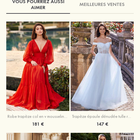
VOUS POURRIEZ AUSSI
MEILLEURES VENTES
AIMER
Robe trapèze col en v mousseline ras du sol robe de bal
Trapèze épaule dénudée tulle ras du sol robe de bal
181 €
147 €