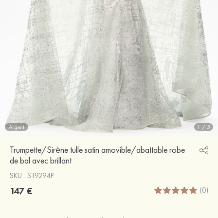
Argent
1
/
5
Trumpette/Sirène tulle satin amovible/abattable robe
de bal avec brillant
SKU : S19294P
147 €
(0)