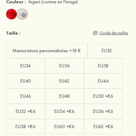
Couleur :
Argent
(comme sur l'image)
Taille :
Guide des tailles
Mensurations personnalisées +18 €
EU32
EU34
EU36
EU38
EU40
EU42
EU44
EU46
EU48
EU50 +€6
EU52 +€6
EU54 +€6
EU56 +€6
EU58 +€6
EU60 +€6
EU62 +€6