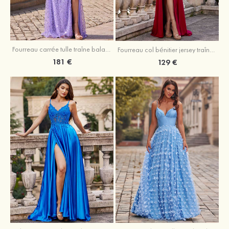
Fourreau carrée tulle traîne balayage robe de bal
Fourreau col bénitier jersey traîne balayage robe de bal
181 €
129 €