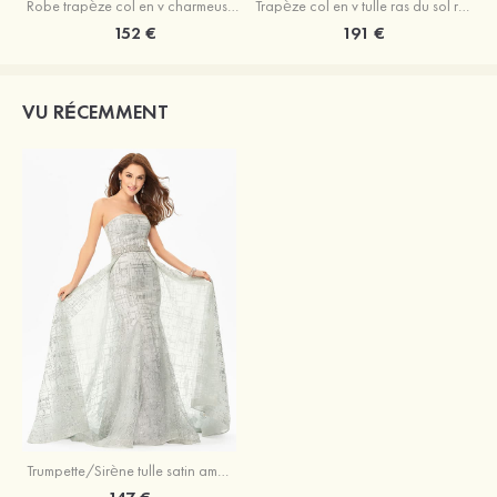
Robe trapèze col en v charmeuse traîne balayage robe de bal
Trapèze col en v tulle ras du sol robe de bal avec papillon
152 €
191 €
VU RÉCEMMENT
Trumpette/Sirène tulle satin amovible/abattable robe de bal avec brillant