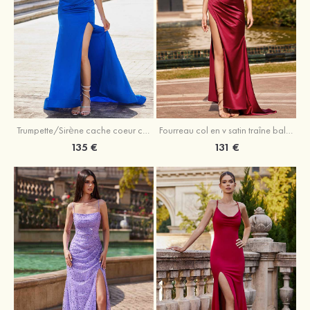
Trumpette/Sirène cache coeur charmeuse traîne balayage robe de bal
Fourreau col en v satin traîne balayage robe de bal
135 €
131 €