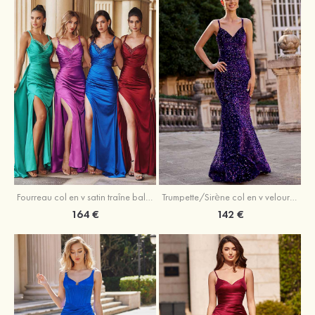
Trumpette/Sirène col en v velours paillettes traîne balayage robe de bal
Fourreau col en v satin traîne balayage robe de bal
142 €
164 €