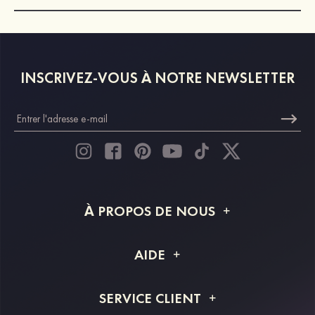
INSCRIVEZ-VOUS À NOTRE NEWSLETTER
À PROPOS DE NOUS
À propos de STACEES
AIDE
Livraison
FAQ
SERVICE CLIENT
Retour et remboursement