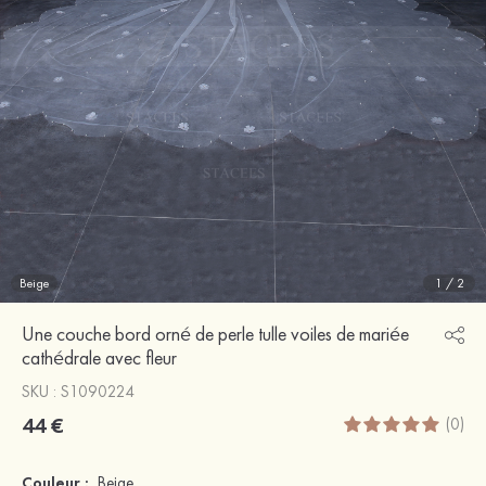
Beige
1
/
2
Une couche bord orné de perle tulle voiles de mariée
cathédrale avec fleur
SKU : S1090224
44 €
(0)
Couleur :
Beige