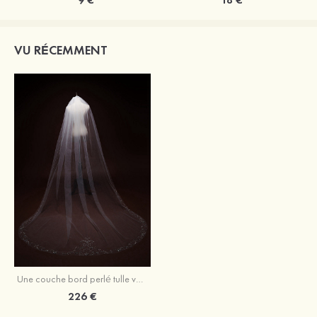
VU RÉCEMMENT
Une couche bord perlé tulle voile de mariée cathédrale avec perle
226 €