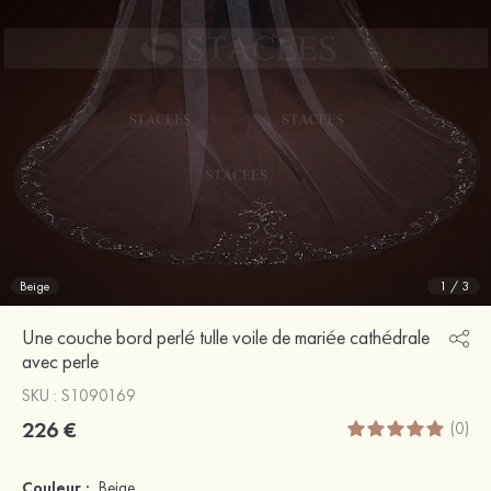
Beige
1
/
3
Une couche bord perlé tulle voile de mariée cathédrale
avec perle
SKU : S1090169
226 €
(0)
Couleur :
Beige