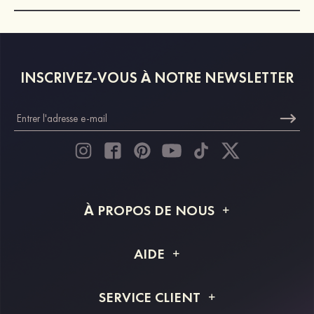
INSCRIVEZ-VOUS À NOTRE NEWSLETTER
À PROPOS DE NOUS
À propos de STACEES
AIDE
Livraison
FAQ
SERVICE CLIENT
Retour et remboursement