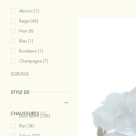
Abricot (1)
Beige (46)
Noir (6)
Bleu (1)
Bordeaux (1)
Champagne (7)
VOIR PLUS
STYLE DE
CHAUSSURES
(1)
bout fermé (128)
Plat (18)
Talons (72)