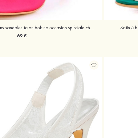
Satin à bout ouvert escarpins sandales talon bobine occasion spéciale chaussures
Satin à 
69 €