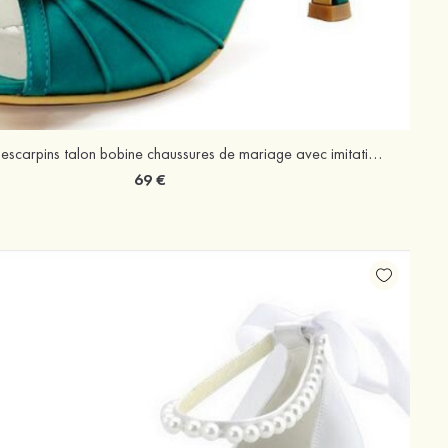
À bout ouvert escarpins talon bobine chaussures de mariage avec imitation pearl strass
69 €