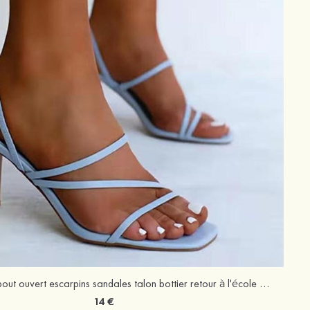
Femmes pu à bout ouvert escarpins sandales talon bottier retour à l'école fête et soirée bal occasion spéciale chaussures
14 €