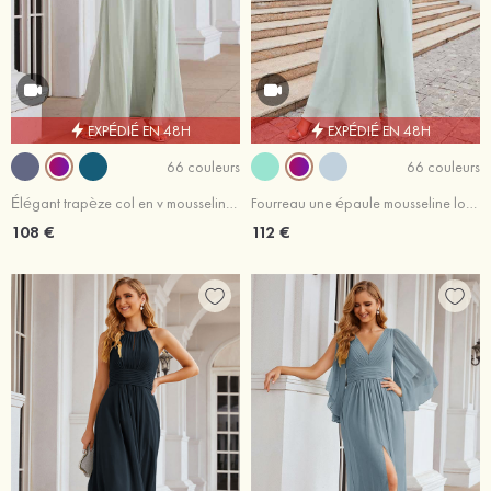
EXPÉDIÉ EN 48H
EXPÉDIÉ EN 48H
66 couleurs
66 couleurs
Élégant trapèze col en v mousseline longueur ras du sol robe de demoiselle d'honneur avec fendue
Fourreau une épaule mousseline longueur ras du sol robe de demoiselle d'honneur avec plissé sangle fendu
108 €
112 €