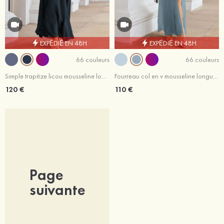
EXPÉDIÉ EN 48H
EXPÉDIÉ EN 48H
66 couleurs
66 couleurs
Simple trapèze licou mousseline longueur ras du sol robe de demoiselle d'honneur
Fourreau col en v mousseline longueur ras du sol robe de demoiselle d'honneur avec plissé
120 €
110 €
Page
suivante