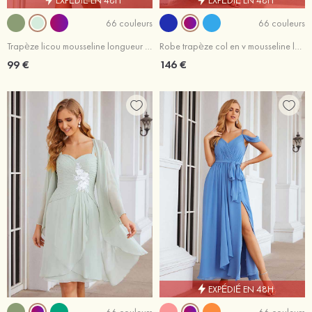
66 couleurs
66 couleurs
Trapèze licou mousseline longueur genou robe de demoiselle d'honneur avec plissé
Robe trapèze col en v mousseline longueur ras du sol robe de demoiselle d'honneur avec plissé volants
99 €
146 €
EXPÉDIÉ EN 48H
66 couleurs
66 couleurs