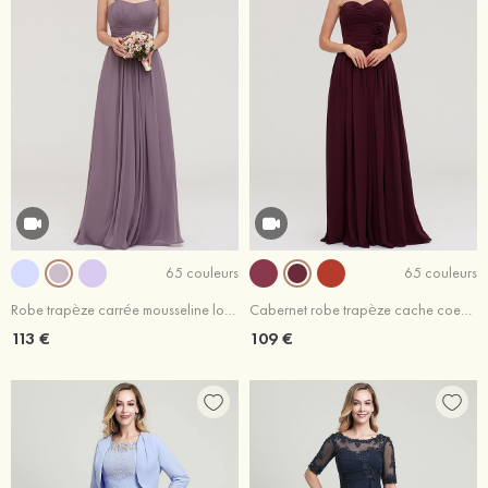
65 couleurs
65 couleurs
Robe trapèze carrée mousseline longueur ras du sol robe de demoiselle d'honneur avec plissé
Cabernet robe trapèze cache coeur mousseline ras du sol robe de demoiselle d'honneur
113 €
109 €