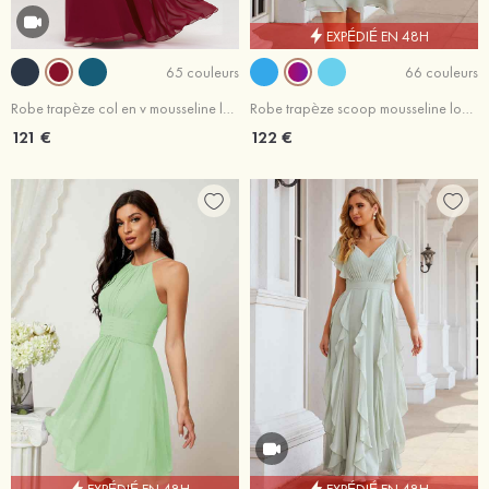
EXPÉDIÉ EN 48H
65 couleurs
66 couleurs
Robe trapèze col en v mousseline longueur ras du sol robe de demoiselle d'honneur avec sangle
Robe trapèze scoop mousseline longueur genou robe de mère de la mariée avec plissé veste
121 €
122 €
EXPÉDIÉ EN 48H
EXPÉDIÉ EN 48H