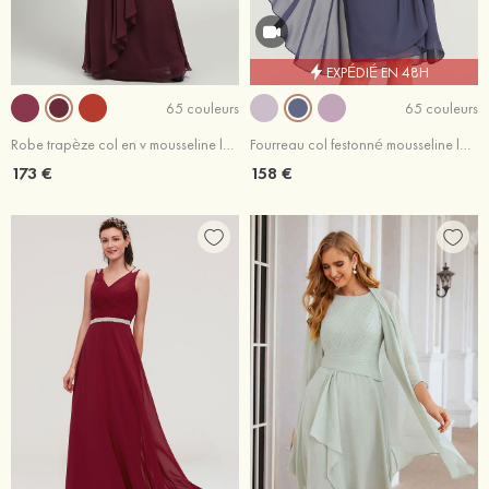
EXPÉDIÉ EN 48H
65 couleurs
65 couleurs
Robe trapèze col en v mousseline longueur ras du sol robe de mère de la mariée avec dentelle plissé volants
Fourreau col festonné mousseline longueur genou robe de mère de la mariée avec veste
173 €
158 €