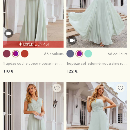
EXPÉDIÉ EN 48H
66 couleurs
66 couleurs
Trapèze cache coeur mousseline ras du sol robe de demoiselle d'honneur fendue
Trapèze col festonné mousseline ras du sol robe de demoiselle d'honneur
110 €
122 €