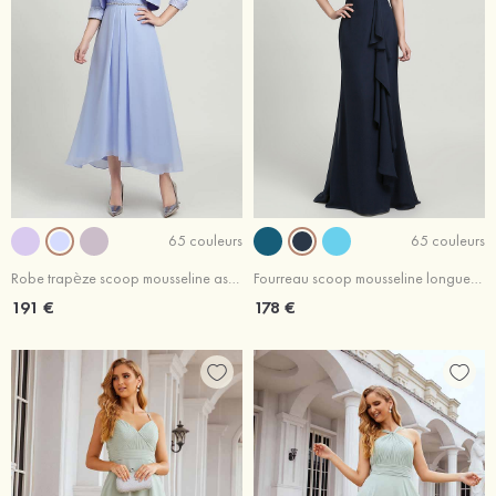
65 couleurs
65 couleurs
Robe trapèze scoop mousseline asymétrique robe de mère de la mariée avec perle dentelle plissé veste
Fourreau scoop mousseline longueur ras du sol robe de mère de la mariée avec appliqué plissé paillettes
191 €
178 €