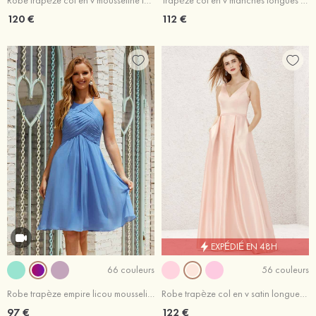
Robe trapèze col en v mousseline longueur ras du sol manches courtes robe de demoiselle d'honneur
Trapèze col en v manches longues mousseline ras du sol robe de demoiselle d'honneur avec fendue
120 €
112 €
EXPÉDIÉ EN 48H
66 couleurs
56 couleurs
Robe trapèze empire licou mousseline court/mini robe de demoiselle d'honneur
Robe trapèze col en v satin longueur ras du sol robe de demoiselle d'honneur avec plissé poches
97 €
122 €