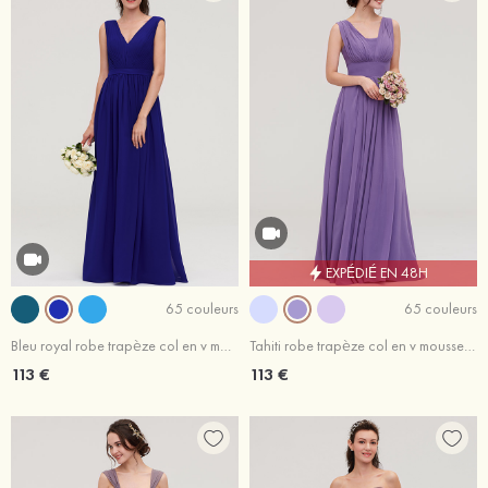
EXPÉDIÉ EN 48H
65 couleurs
65 couleurs
Bleu royal robe trapèze col en v mousseline longueur ras du sol robe de demoiselle d'honneur
Tahiti robe trapèze col en v mousseline ras du sol robe de demoiselle d'honneur avec plissé
113 €
113 €