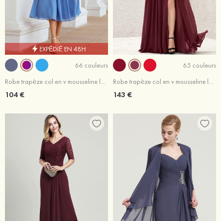
EXPÉDIÉ EN 48H
66 couleurs
65 couleurs
Robe trapèze col en v mousseline longueur mollet robe de mère de la mariée avec plissé
Robe trapèze col en v mousseline longueur ras du sol robe de demoiselle d'honneur avec fendu
104 €
143 €