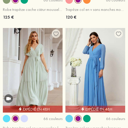
Robe trapèze cache cœur mousseline longueur genou robe de mère de la mariée avec fleurs plissé veste
Trapèze col en v sans manches mousseline ras du sol robe de demoiselle d'honneur avec fendue
125 €
120 €
EXPÉDIÉ EN 48H
EXPÉDIÉ EN 48H
66 couleurs
66 couleurs