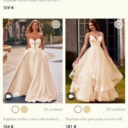
Trapèze cache coeur satin ras du sol robe de bal avec poches
129 €
56 couleurs
55 couleurs
Trapèze cache coeur satin traîne balayage robe de bal
Trapèze robe princesse col en v tulle ras du sol robe de bal
154 €
181 €