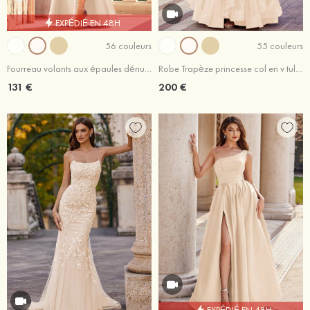
EXPÉDIÉ EN 48H
56 couleurs
55 couleurs
Fourreau volants aux épaules dénudées satin ras du sol robe de bal
Robe Trapèze princesse col en v tulle ras du sol robe de bal
131 €
200 €
EXPÉDIÉ EN 48H