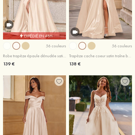
EXPÉDIÉ EN 48H
56 couleurs
56 couleurs
Robe trapèze épaule dénudée satin traîne balayage robe de bal
Trapèze cache coeur satin traîne balayage robe de bal
139 €
138 €