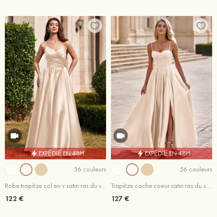
EXPÉDIÉ EN 48H
EXPÉDIÉ EN 48H
56 couleurs
56 couleurs
Robe trapèze col en v satin ras du sol robe de bal
Trapèze cache coeur satin ras du sol robe de bal avec poches
122 €
127 €