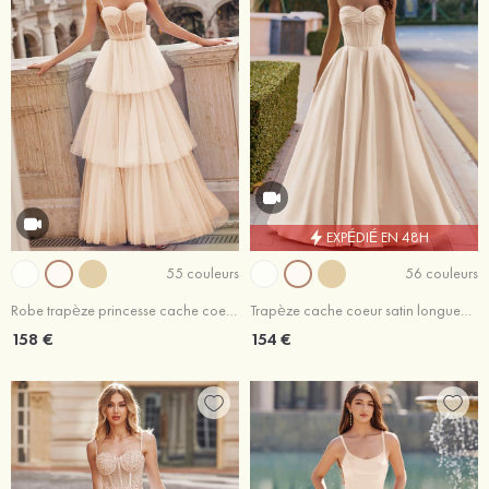
EXPÉDIÉ EN 48H
55 couleurs
56 couleurs
Robe trapèze princesse cache coeur tulle ras du sol robe de bal
Trapèze cache coeur satin longueur ras du sol robe de bal avec plissé poches fendue
158 €
154 €