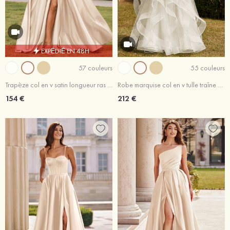
EXPÉDIÉ EN 48H
57 couleurs
55 couleurs
Trapèze col en v satin longueur ras du sol robe de bal avec plissé fendue
Robe marquise col en v tulle traîne balayage robe de bal
154 €
212 €