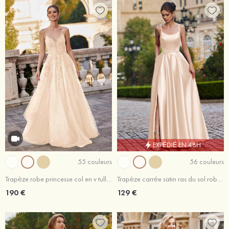
EXPÉDIÉ EN 48H
55 couleurs
56 couleurs
Trapèze robe princesse col en v tulle ras du sol robe de bal
Trapèze carrée satin ras du sol robe de bal
190 €
129 €