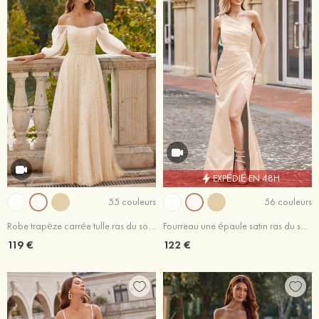
EXPÉDIÉ EN 48H
55 couleurs
56 couleurs
Robe trapèze carrée tulle ras du sol robe de bal
Fourreau une épaule satin ras du sol robe de bal
119 €
122 €