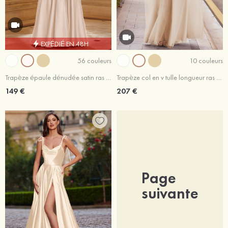
EXPÉDIÉ EN 48H
56 couleurs
10 couleurs
Trapèze épaule dénudée satin ras du sol robe de bal
Trapèze col en v tulle longueur ras du sol robe de bal avec appliqué perles paillettes
149 €
207 €
Page
suivante