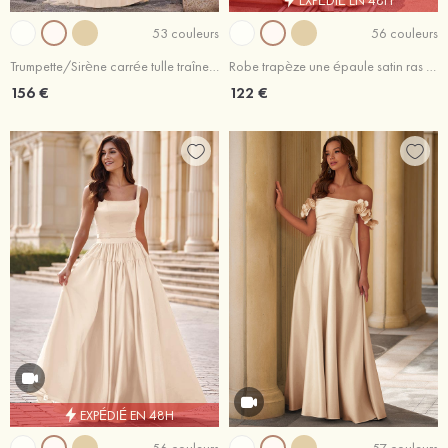
53 couleurs
56 couleurs
Trumpette/Sirène carrée tulle traîne balayage robe de bal
Robe trapèze une épaule satin ras du sol robe de bal
156 €
122 €
EXPÉDIÉ EN 48H
56 couleurs
57 couleurs