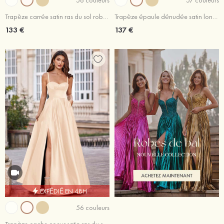
Trapèze carrée satin ras du sol robe de bal avec ceinture
Trapèze épaule dénudée satin longueur ras du sol robe de bal avec fleurs plissé poches
133 €
137 €
EXPÉDIÉ EN 48H
56 couleurs