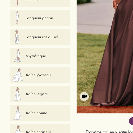
Longueur genou
Longueur ras du sol
Asymétrique
Traîne Watteau
Traîne légère
Traîne courte
Trapèze col en v satin lo
Traîne chapelle