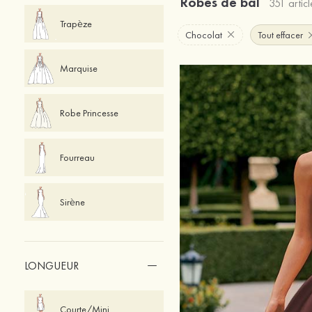
Robes de bal
351 articl
Trapèze
Chocolat
Tout effacer
Marquise
Robe Princesse
Fourreau
Sirène
LONGUEUR
Courte/Mini