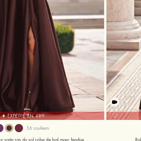
EXPÉDIÉ EN 48H
56 couleurs
 satin ras du sol robe de bal avec fendue
Ro