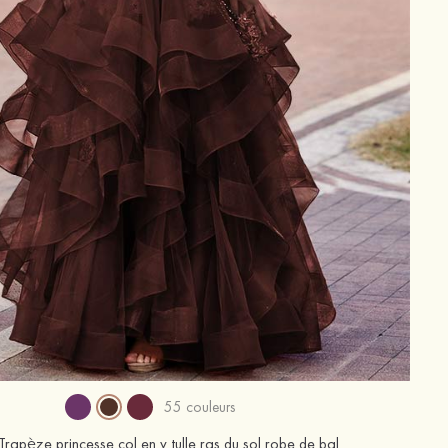
55 couleurs
rapèze princesse col en v tulle ras du sol robe de bal