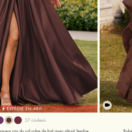
EXPÉDIÉ EN 48H
57 couleurs
ngueur ras du sol robe de bal avec plissé fendue
Robe