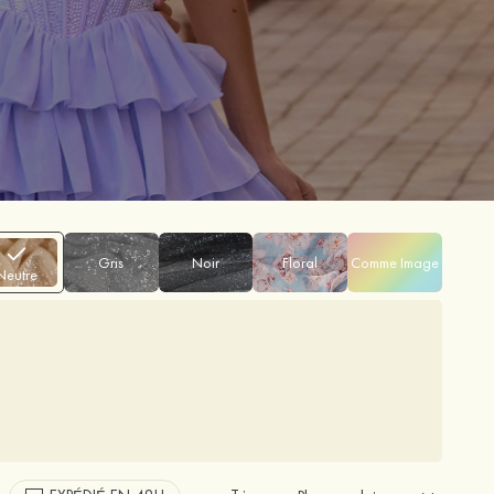
Gris
Noir
Floral
Comme Image
Neutre