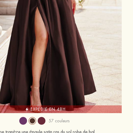
EXPÉDIÉ EN 48H
57 couleurs
be trapèze une épaule satin ras du sol robe de bal