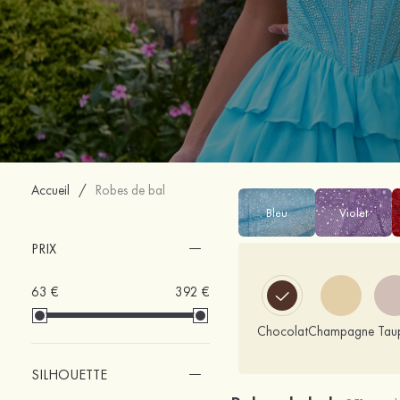
Accueil
/
Robes de bal
Bleu
Violet
PRIX
63 €
392 €
Chocolat
Champagne
Tau
SILHOUETTE