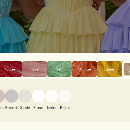
Rouge
Rose
Vert
Orange
Jaune
pe
Biscotti
Sable
Blanc
Ivoire
Beige