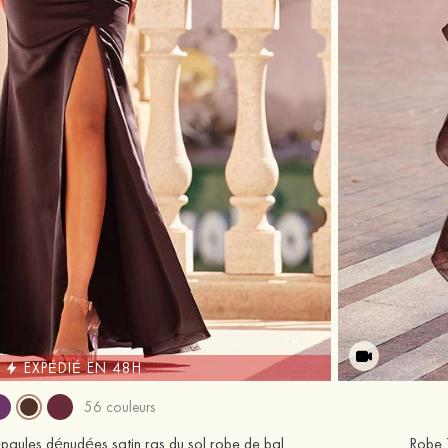
EXPÉDIÉ EN 48H
56 couleurs
paules dénudées satin ras du sol robe de bal
Robe T