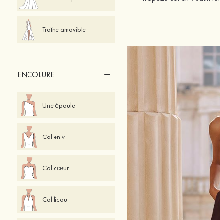
Traîne amovible
ENCOLURE
Une épaule
Col en v
Col cœur
Col licou