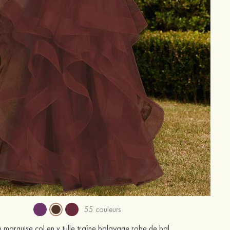
55 couleurs
 marquise col en v tulle traîne balayage robe de bal