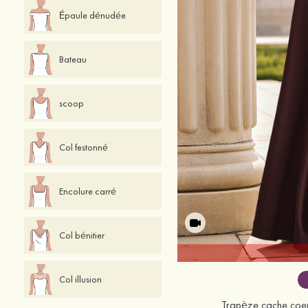
Épaule dénudée
Bateau
scoop
Col festonné
Encolure carré
Col bénitier
Col illusion
Trapèze cache coeur