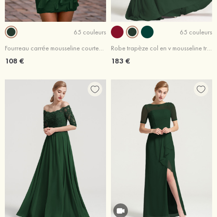
65 couleurs
65 couleurs
Fourreau carrée mousseline courte/mini robe de fête de la rentré avec volants
Robe trapèze col en v mousseline traîne balayage robe de mère de la mariée avec appliqué
108 €
183 €