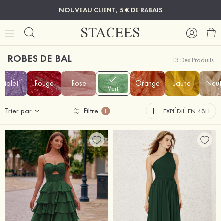
NOUVEAU CLIENT, 5 € DE RABAIS
ROBES DE BAL
13 Des Produits
Violet
Rouge
Rose
Orange
Jaune
Neut
Vert
Trier par
Filtre
EXPÉDIÉ EN 48H
1