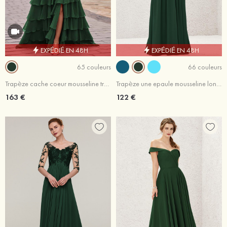
EXPÉDIÉ EN 48H
EXPÉDIÉ EN 48H
65 couleurs
66 couleurs
Trapèze cache coeur mousseline traîne balayage robe de bal avec fleurs trou de serrure
Trapèze une epaule mousseline longueur ras du sol robe de demoiselle d'honneur avec plissé
163 €
122 €