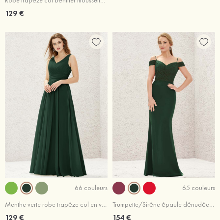
Robe trapèze col bénitier mousseline longueur ras du sol robe de demoiselle d'honneur avec poches
129 €
66 couleurs
65 couleurs
Menthe verte robe trapèze col en v mousseline longueur ras du sol robe de demoiselle d'honneur
Trumpette/Sirène épaule dénudée mousseline longueur ras du sol robe de demoiselle d'honneur avec dentelle plissé
129 €
154 €