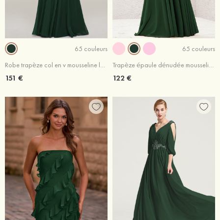
65 couleurs
65 couleurs
Robe trapèze col en v mousseline longueur ras du sol robe de bal avec appliqué
Trapèze épaule dénudée mousseline ras du sol robe de demoiselle d'honneur rose pale
151 €
122 €