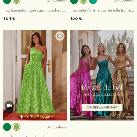
Trapèze métallique sans manches ras du sol robe de bal
Trumpette/Sirène carrée tulle traîne balayage robe de bal
164 €
156 €
EXPÉDIÉ EN 48H
36 couleurs