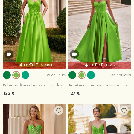
EXPÉDIÉ EN 48H
EXPÉDIÉ EN 48H
56 couleurs
56 couleurs
Robe trapèze col en v satin ras du sol robe de bal
Trapèze cache coeur satin ras du sol robe de bal avec poches
122 €
127 €