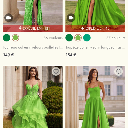
EXPÉDIÉ EN 48H
EXPÉDIÉ EN 48H
36 couleurs
57 couleurs
Fourreau col en v velours paillettes traîne balayage robe de bal
Trapèze col en v satin longueur ras du sol robe de bal avec plissé fendue
149 €
154 €