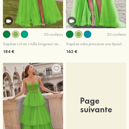
30 couleurs
20 couleurs
Trapèze col en v tulle longueur ras du sol robe de bal avec appliqué perles paillettes
Trapèze robe princesse une épaule tulle traîne balayage robe de bal
184 €
162 €
Page
suivante