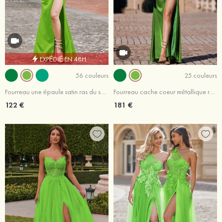
EXPÉDIÉ EN 48H
56 couleurs
25 couleurs
Fourreau une épaule satin ras du sol robe de bal
Fourreau cache coeur métallique ras du sol robe de bal
122 €
181 €