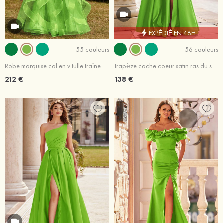
EXPÉDIÉ EN 48H
55 couleurs
56 couleurs
Robe marquise col en v tulle traîne balayage robe de bal
Trapèze cache coeur satin ras du sol robe de bal avec fendue
212 €
138 €