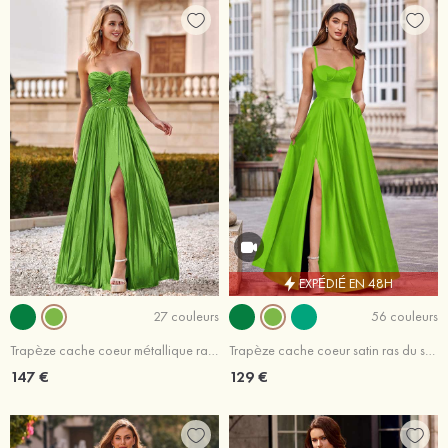
EXPÉDIÉ EN 48H
27 couleurs
56 couleurs
Trapèze cache coeur métallique ras du sol robe de bal avec plissé
Trapèze cache coeur satin ras du sol robe de bal avec poches
147 €
129 €