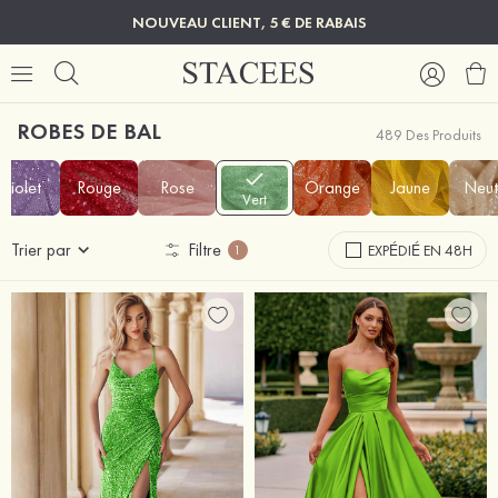
NOUVEAU CLIENT, 5 € DE RABAIS
ROBES DE BAL
489 Des Produits
Violet
Rouge
Rose
Orange
Jaune
Neut
Vert
Trier par
Filtre
EXPÉDIÉ EN 48H
1