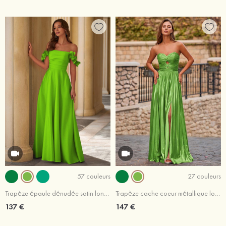
57 couleurs
27 couleurs
Trapèze épaule dénudée satin longueur ras du sol robe de bal avec fleurs plissé poches
Trapèze cache coeur métallique longueur ras du sol robe de bal
137 €
147 €