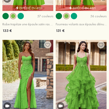
EXPÉDIÉ EN 48H
EXPÉDIÉ EN 48H
57 couleurs
56 couleurs
Robe trapèze une épaule satin ras du sol robe de bal
Fourreau volants aux épaules dénudées satin ras du sol robe de bal
133 €
131 €