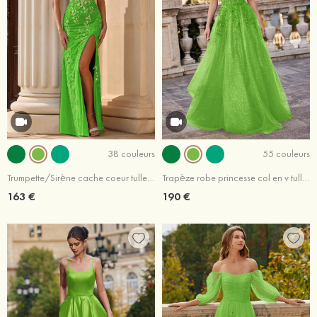
38 couleurs
55 couleurs
Trumpette/Sirène cache coeur tulle ras du sol robe de bal
Trapèze robe princesse col en v tulle ras du sol robe de bal
163 €
190 €