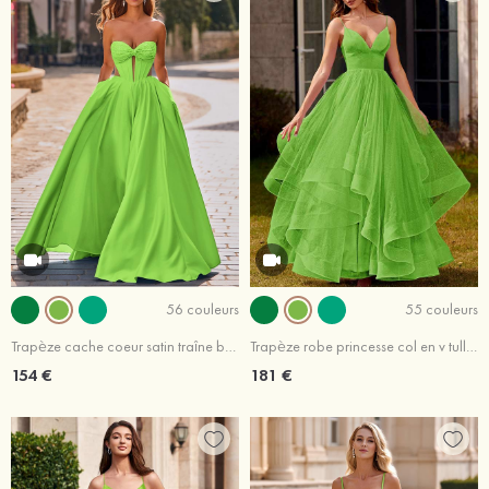
56 couleurs
55 couleurs
Trapèze cache coeur satin traîne balayage robe de bal
Trapèze robe princesse col en v tulle ras du sol robe de bal
154 €
181 €