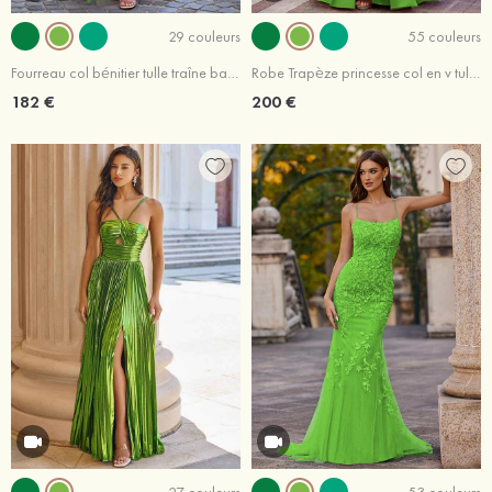
29 couleurs
55 couleurs
Fourreau col bénitier tulle traîne balayage robe de bal avec dentelle fendue
Robe Trapèze princesse col en v tulle ras du sol robe de bal
182 €
200 €
27 couleurs
53 couleurs