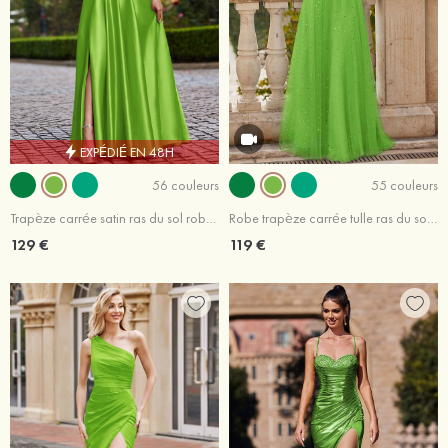
EXPÉDIÉ EN 48H
56 couleurs
55 couleurs
Trapèze carrée satin ras du sol robe de bal
Robe trapèze carrée tulle ras du sol robe de bal
129 €
119 €