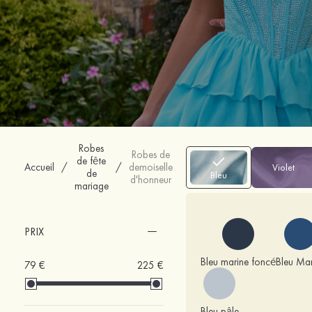
Robes
Robes de
de fête
Accueil
/
/
demoiselle
Violet
de
Bleu
d'honneur
mariage
PRIX
Bleu marine foncé
Bleu Mar
79 €
225 €
Bleu pâle