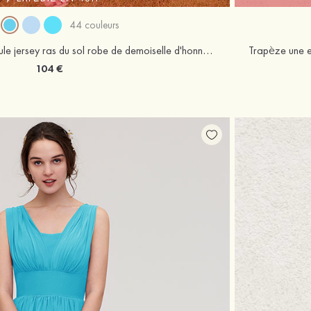
44 couleurs
Trumpette/Sirène une épaule jersey ras du sol robe de demoiselle d'honneur
104 €