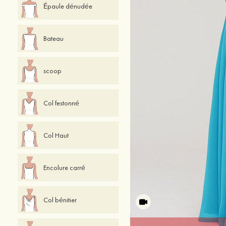
Épaule dénudée
Bateau
scoop
Col festonné
Col Haut
Encolure carré
Col bénitier