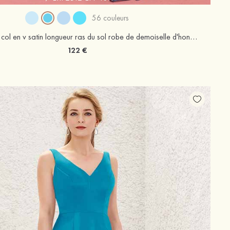
56 couleurs
Robe trapèze col en v satin longueur ras du sol robe de demoiselle d'honneur avec plissé poches
122 €