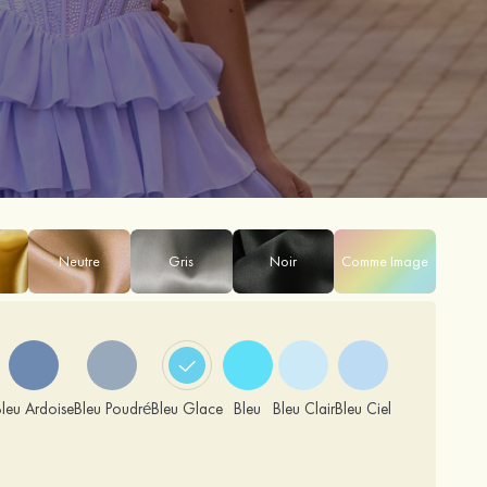
Neutre
Gris
Noir
Comme Image
Bleu Ardoise
Bleu Poudré
Bleu Glace
Bleu
Bleu Clair
Bleu Ciel