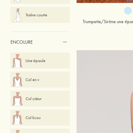
Traîne courte
ENCOLURE
Une épaule
Col en v
Col cœur
Col licou