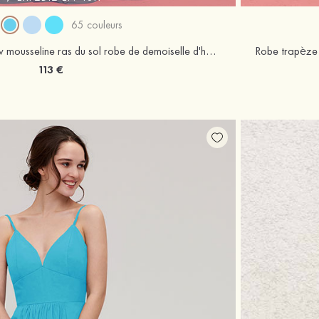
65 couleurs
Tahiti robe trapèze col en v mousseline ras du sol robe de demoiselle d'honneur avec plissé
113 €