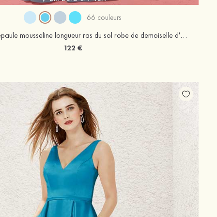
66 couleurs
Trapèze une epaule mousseline longueur ras du sol robe de demoiselle d'honneur avec plissé
122 €