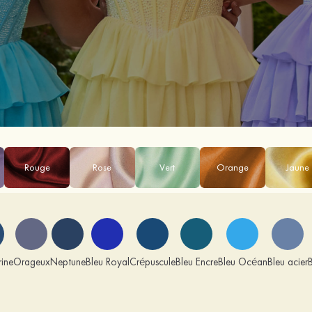
Rouge
Rose
Vert
Orange
Jaune
ine
Orageux
Neptune
Bleu Royal
Crépuscule
Bleu Encre
Bleu Océan
Bleu acier