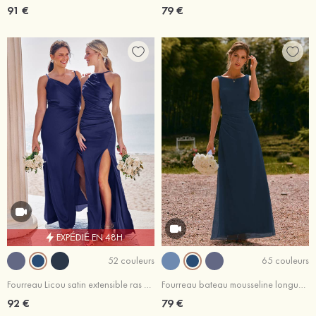
91 €
79 €
EXPÉDIÉ EN 48H
52 couleurs
65 couleurs
Fourreau Licou satin extensible ras du sol robe de demoiselle d'honneur
Fourreau bateau mousseline longueur ras du sol robe de demoiselle d'honneur avec plissé ceintures
92 €
79 €