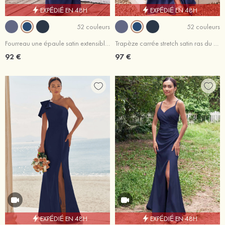
EXPÉDIÉ EN 48H
EXPÉDIÉ EN 48H
52 couleurs
52 couleurs
Fourreau une épaule satin extensible ras du sol robe de demoiselle d'honneur
Trapèze carrée stretch satin ras du sol robe de demoiselle d'honneur
92 €
97 €
EXPÉDIÉ EN 48H
EXPÉDIÉ EN 48H