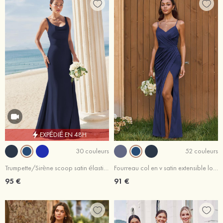
EXPÉDIÉ EN 48H
30 couleurs
52 couleurs
Trumpette/Sirène scoop satin élastique crêpe élastique ras du sol robe de demoiselle d'honneur
Fourreau col en v satin extensible longueur ras du sol robe de demoiselle d'honneur avec plissé fendue
95 €
91 €