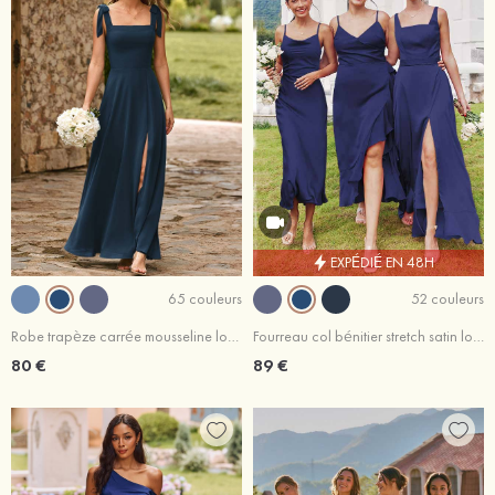
EXPÉDIÉ EN 48H
65 couleurs
52 couleurs
Robe trapèze carrée mousseline longueur ras du sol robe de demoiselle d'honneur avec noeud papillon fendue
Fourreau col bénitier stretch satin longueur mollet robe de demoiselle d'honneur
80 €
89 €