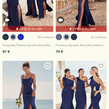
EXPÉDIÉ EN 48H
EXPÉDIÉ EN 48H
30 couleurs
52 couleurs
Trumpette/Sirène épaule dénudée satin élastique longueur ras du sol robe de demoiselle d'honneur
Fourreau épaule dénudée stretch satin ras du sol robe de demoiselle d'honneur
87 €
79 €