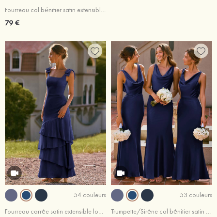
Fourreau col bénitier satin extensible longueur ras du sol robe de demoiselle d'honneur avec drapé latéral fendue
79 €
54 couleurs
53 couleurs
Fourreau carrée satin extensible longueur ras du sol robe de demoiselle d'honneur avec noeud papillon volants en cascade
Trumpette/Sirène col bénitier satin extensible longueur ras du sol robe de demoiselle d'honneur