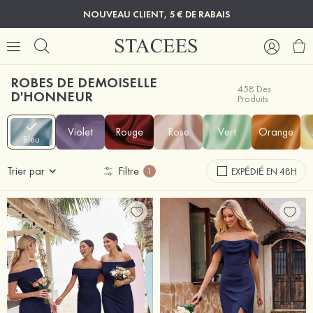
NOUVEAU CLIENT, 5 € DE RABAIS
ROBES DE DEMOISELLE
458 Des
D'HONNEUR
Produits
Violet
Rouge
Rose
Vert
Orange
Bleu
Trier par
Filtre
EXPÉDIÉ EN 48H
1