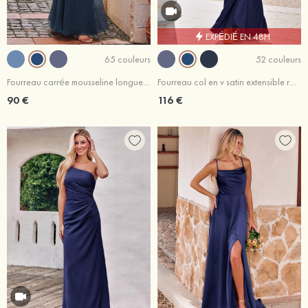
EXPÉDIÉ EN 48H
65 couleurs
52 couleurs
Fourreau carrée mousseline longueur ras du sol robe de demoiselle d'honneur avec volants fendue
Fourreau col en v satin extensible ras du sol robe de demoiselle d'honneur
90 €
116 €