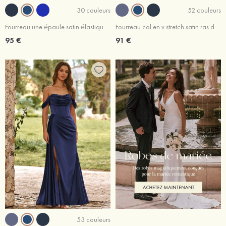
30 couleurs
52 couleurs
Fourreau une épaule satin élastique crêpe élastique ras du sol robe de demoiselle d'honneur
Fourreau col en v stretch satin ras du sol robe de demoiselle d'honneur
95 €
91 €
53 couleurs