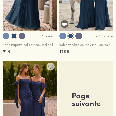
65 couleurs
65 couleurs
Robe trapèze col en v mousseline longueur ras du sol robe de demoiselle d'honneur avec plissé ceintures
Robe trapèze col en v mousseline ras du sol robe de demoiselle d'honneur
91 €
123 €
Page
suivante