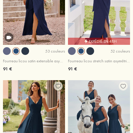
EXPÉDIÉ EN 48H
53 couleurs
52 couleurs
Fourreau licou satin extensible asymétrique robe de demoiselle d'honneur avec plissé ceintures
Fourreau licou stretch satin asymétrique robe de demoiselle d'honneur
91 €
91 €