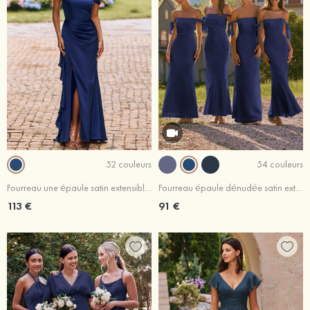
52 couleurs
54 couleurs
Fourreau une épaule satin extensible longueur ras du sol robe de demoiselle d'honneur avec plissé volants
Fourreau épaule dénudée satin extensible longueur ras du sol robe de demoiselle d'honneur avec noeud papillon plissé
113 €
91 €