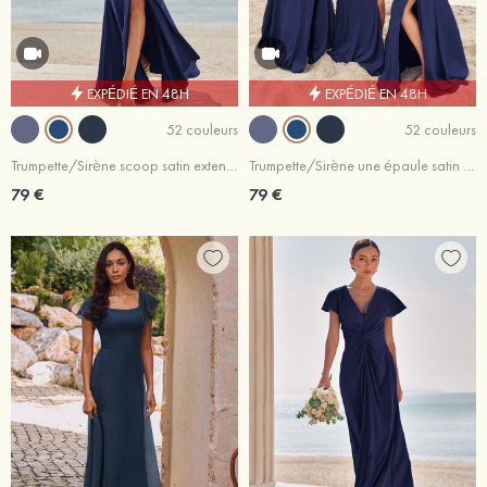
EXPÉDIÉ EN 48H
EXPÉDIÉ EN 48H
52 couleurs
52 couleurs
Trumpette/Sirène scoop satin extensible ras du sol robe de demoiselle d'honneur
Trumpette/Sirène une épaule satin extensible ras du sol robe de demoiselle d'honneur
79 €
79 €