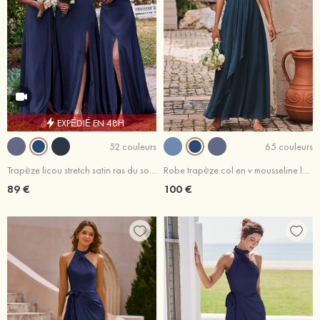
EXPÉDIÉ EN 48H
52 couleurs
65 couleurs
Trapèze licou stretch satin ras du sol robe de demoiselle d'honneur
Robe trapèze col en v mousseline longueur ras du sol robe de demoiselle d'honneur avec plissé fendue
89 €
100 €