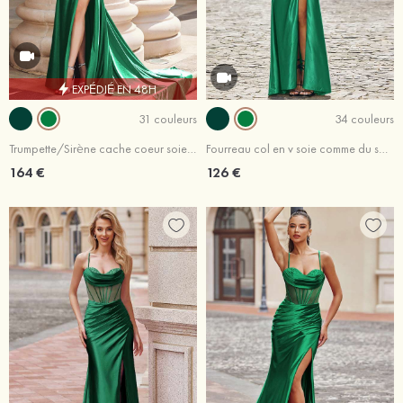
EXPÉDIÉ EN 48H
31 couleurs
34 couleurs
Trumpette/Sirène cache coeur soie comme du satin traîne cour robe de bal
Fourreau col en v soie comme du satin traîne balayage robe de bal
164 €
126 €