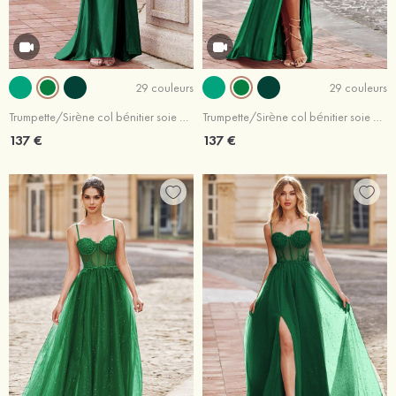
29 couleurs
29 couleurs
Trumpette/Sirène col bénitier soie comme du satin traîne balayage robe de bal
Trumpette/Sirène col bénitier soie comme du satin traîne balayage robe de bal
137 €
137 €