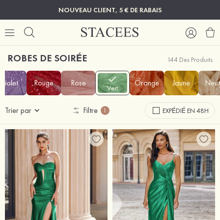
NOUVEAU CLIENT, 5 € DE RABAIS
ROBES DE SOIRÉE
144 Des Produits
Violet
Rouge
Rose
Orange
Jaune
Neut
Vert
Trier par
Filtre
EXPÉDIÉ EN 48H
1