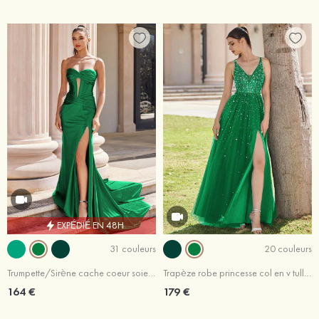
EXPÉDIÉ EN 48H
31 couleurs
20 couleurs
Trumpette/Sirène cache coeur soie comme du satin traîne cour robe de bal
Trapèze robe princesse col en v tulle ras du sol robe de bal
164 €
179 €