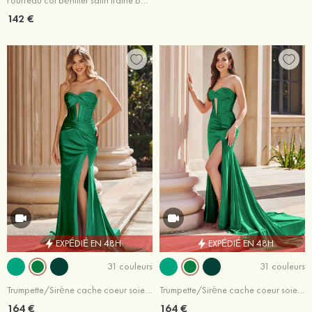
Fourreau col bénitier satin traîne balayage robe de bal
142 €
EXPÉDIÉ EN 48H
EXPÉDIÉ EN 48H
31 couleurs
31 couleurs
Trumpette/Sirène cache coeur soie comme du satin traîne cour robe de bal
Trumpette/Sirène cache coeur soie comme du satin traîne cour robe de bal
164 €
164 €