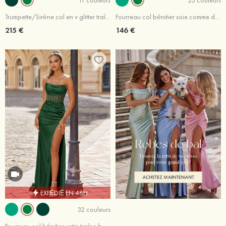
Trumpette/Sirène col en v glitter traîne balayage robe de bal
Fourreau col bénitier soie comme du satin traîne balayage robe de bal
215 €
146 €
EXPÉDIÉ EN 48H
32 couleurs