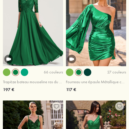
66 couleurs
27 couleurs
Trapèze bateau mousseline ras du sol robe de mere de la mariée portobello
Fourreau une épaule Métallique courte/mini robe de fête de la rentrée
197 €
117 €