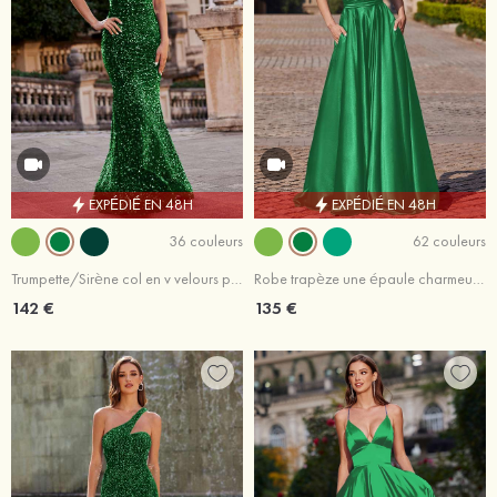
EXPÉDIÉ EN 48H
EXPÉDIÉ EN 48H
36 couleurs
62 couleurs
Trumpette/Sirène col en v velours paillettes traîne balayage robe de bal
Robe trapèze une épaule charmeuse traîne balayage robe de bal
142 €
135 €