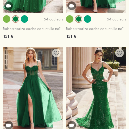
54 couleurs
54 couleurs
Robe trapèze cache coeur tulle traîne balayage robe de bal
Robe trapèze cache coeur tulle traîne balayage robe de bal
151 €
151 €