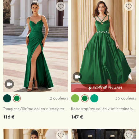
EXPÉDIÉ EN 48H
12 couleurs
56 couleurs
Trumpette/Sirène col en v jersey traîne balayage robe de bal
Robe trapèze col en v satin traîne balayage robe de bal
116 €
147 €