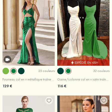
EXPÉDIÉ EN 48H
25 couleurs
32 couleurs
Fourreau col en v métallique traîne balayage robe de bal
Gaine/colonne col en v satin traîne balayage robe de bal avec pleated split
129 €
116 €