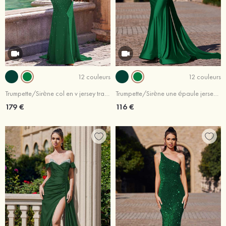
12 couleurs
12 couleurs
Trumpette/Sirène col en v jersey traîne balayage robe de bal
Trumpette/Sirène une épaule jersey traîne balayage robe de bal
179 €
116 €