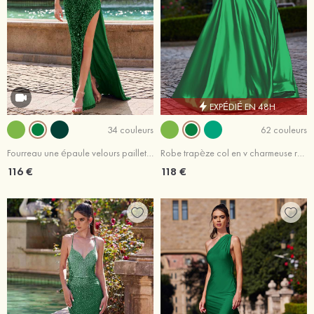
EXPÉDIÉ EN 48H
34 couleurs
62 couleurs
Fourreau une épaule velours paillettes traîne balayage robe de bal
Robe trapèze col en v charmeuse ras du sol robe de bal
116 €
118 €