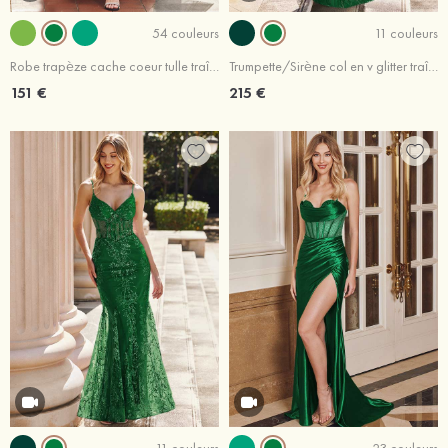
54 couleurs
11 couleurs
Robe trapèze cache coeur tulle traîne balayage robe de bal
Trumpette/Sirène col en v glitter traîne balayage robe de bal
151 €
215 €
11 couleurs
23 couleurs