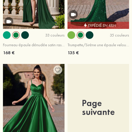
EXPÉDIÉ EN 48H
33 couleurs
35 couleurs
Fourreau épaule dénudée satin ras du sol robe de bal
Trumpette/Sirène une épaule velours paillettes traîne balayage robe de bal
168 €
135 €
Page
suivante