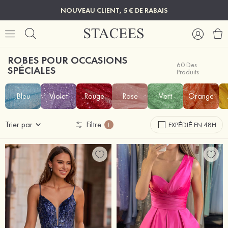
NOUVEAU CLIENT, 5 € DE RABAIS
ROBES POUR OCCASIONS
60 Des
SPÉCIALES
Produits
Bleu
Violet
Rouge
Rose
Vert
Orange
Trier par
Filtre
EXPÉDIÉ EN 48H
1