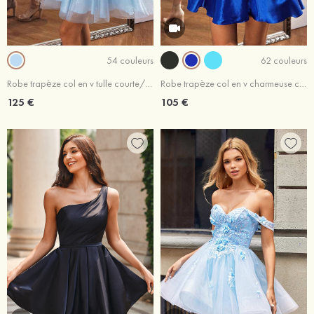
54 couleurs
62 couleurs
Robe trapèze col en v tulle courte/mini robe de fête de la rentrée
Robe trapèze col en v charmeuse courte/mini robe de fête de la rentrée
125 €
105 €