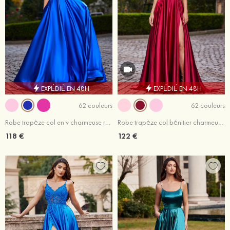
EXPÉDIÉ EN 48H
EXPÉDIÉ EN 48H
62 couleurs
62 couleurs
Robe trapèze col en v charmeuse ras du sol robe de bal
Robe trapèze col bénitier charmeuse traîne balayage robe de bal
118 €
122 €