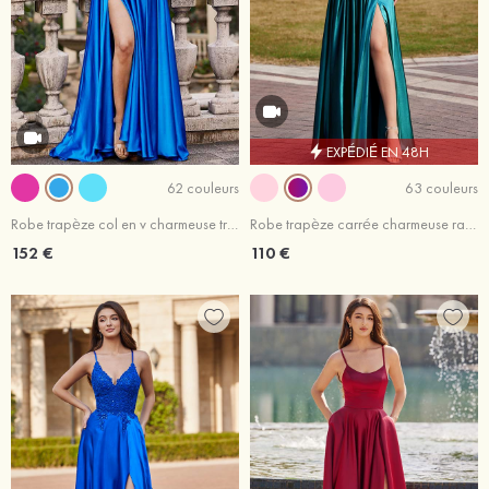
EXPÉDIÉ EN 48H
62 couleurs
63 couleurs
Robe trapèze col en v charmeuse traîne balayage robe de bal
Robe trapèze carrée charmeuse ras du sol robe de bal
152 €
110 €