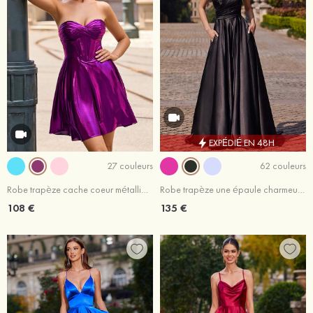
EXPÉDIÉ EN 48H
27 couleurs
62 couleurs
Robe trapèze cache coeur métallique courte/mini robe de fête de la rentrée
Robe trapèze une épaule charmeuse traîne balayage robe de bal
108 €
135 €