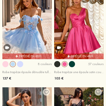
EXPÉDIÉ EN 48H
EXPÉDIÉ EN 48H
8 couleurs
57 couleurs
Robe trapèze épaule dénudée tulle courte/mini robe de fête de la rentrée
Robe trapèze une épaule satin courte/mini robe de fête de la rentrée
137 €
105 €