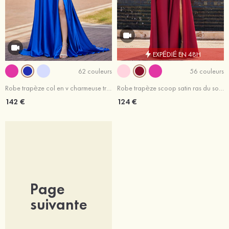
EXPÉDIÉ EN 48H
62 couleurs
56 couleurs
Robe trapèze col en v charmeuse traîne balayage robe de bal
Robe trapèze scoop satin ras du sol robe de bal
142 €
124 €
Page
suivante