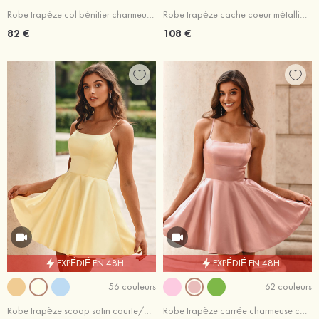
Robe trapèze col bénitier charmeuse courte/mini robe de fête de la rentrée
Robe trapèze cache coeur métallique courte/mini robe de fête de la rentrée
82 €
108 €
EXPÉDIÉ EN 48H
EXPÉDIÉ EN 48H
56 couleurs
62 couleurs
Robe trapèze scoop satin courte/mini robe de fête de la rentrée
Robe trapèze carrée charmeuse courte/mini