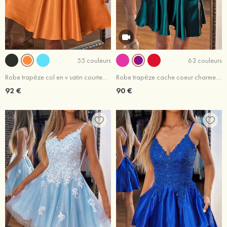
55 couleurs
63 couleurs
Robe trapèze col en v satin courte/mini robe de fête de la rentrée
Robe trapèze cache coeur charmeuse courte/mini robe de fête de la rentrée
92 €
90 €