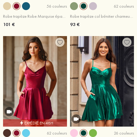
56 couleurs
62 couleurs
Robe trapèze Robe Marquise épaule dénudée satin courte/mini robe de fête de la rentrée
Robe trapèze col bénitier charmeuse courte/mini robe de fête de la rentrée
101 €
93 €
EXPÉDIÉ EN 48H
62 couleurs
26 couleurs