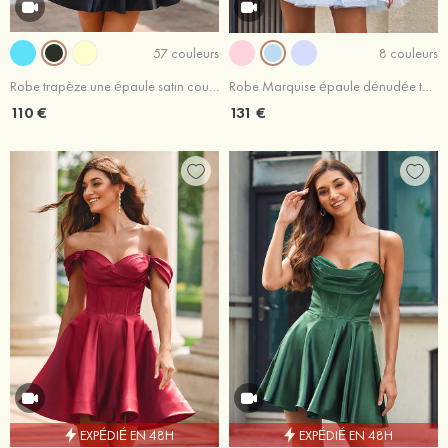
57 couleurs
8 couleurs
Robe trapèze une épaule satin courte/mini robe de fête de la rentrée
Robe Marquise épaule dénudée tulle courte/mini robe de fête de la rentrée
110 €
131 €
EXPÉDIÉ EN 48H
EXPÉDIÉ EN 48H