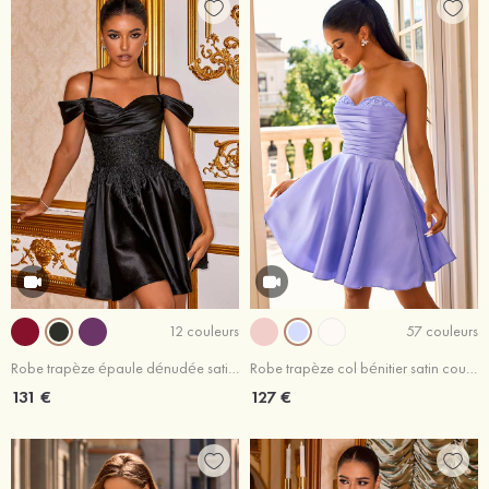
12 couleurs
57 couleurs
Robe trapèze épaule dénudée satin courte/mini robe de fête de la rentrée
Robe trapèze col bénitier satin courte/mini robe de fête de la rentrée
131 €
127 €