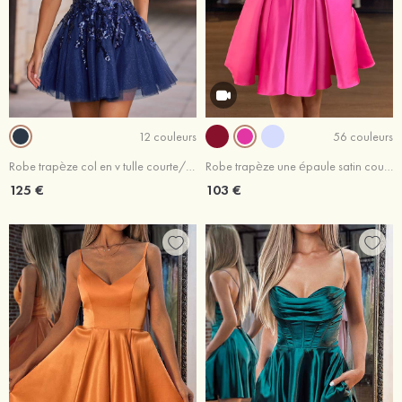
12 couleurs
56 couleurs
Robe trapèze col en v tulle courte/mini robe de fête de la rentrée avec poches paillettes
Robe trapèze une épaule satin courte/mini robe de fête de la rentrée
125 €
103 €