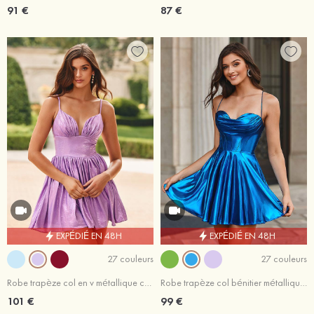
91 €
87 €
EXPÉDIÉ EN 48H
EXPÉDIÉ EN 48H
27 couleurs
27 couleurs
Robe trapèze col en v métallique courte/mini robe de fête de la rentrée
Robe trapèze col bénitier métallique courte/mini robe de fête de la rentrée
101 €
99 €