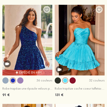
EXPÉDIÉ EN 48H
36 couleurs
32 couleurs
Robe trapèze une épaule velours paillettes courte/mini robe de fête de la rentrée
Robe trapèze cache coeur taffetas courte/mini robe de fête de la rentrée
91 €
131 €