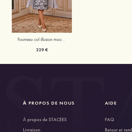
Fourreau col illusion mousseline longueur genou robe de mère de la mariée avec perles dentelle veste
229 €
À PROPOS DE NOUS
AIDE
À propos de STACEES
FAQ
Livraison
Retour et re