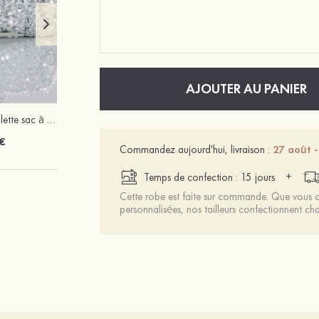
AJOUTER AU PANIER
Eye-catching paillette sac à main boutonnière
PU talons stiletto bureau et carrière chaussures
€
63 €
Commandez aujourd'hui, livraison :
27 août -
+
Temps de confection : 15 jours
Cette robe est faite sur commande. Que vous ch
personnalisées, nos tailleurs confectionnent 