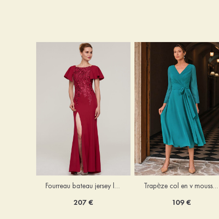
Fourreau bateau jersey longueur ras du sol robe de mère de la mariée avec appliqué fendue
Trapèze col en v mousseline longueur mollet robe de mère de la mariée avec plissé ceintures
207 €
109 €