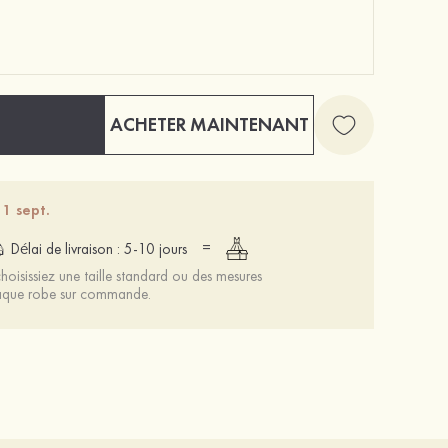
ACHETER MAINTENANT
Mariée onirique polyester soutien-gorge
12 €
 1 sept.
=
Délai de livraison : 5-10 jours
oisissiez une taille standard ou des mesures
chaque robe sur commande.