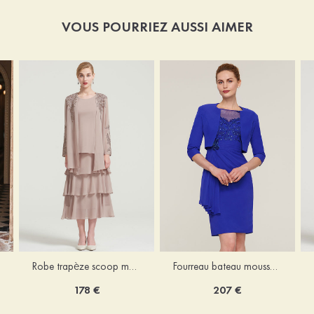
VOUS POURRIEZ AUSSI AIMER
Robe trapèze scoop mousseline longueur mollet robe de mère de la mariée avec appliqué volants veste
Fourreau bateau mousseline longueur genou robe de mère de la mariée avec appliqué perle plissé veste
178 €
207 €