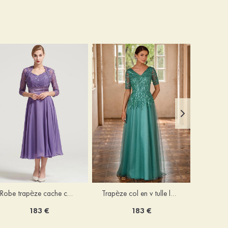
Robe trapèze cache cœur mousseline longueur mollet robe de mère de la mariée avec plissé veste
Trapèze col en v tulle longueur ras du sol robe de mère de la mariée avec perles paillettes
183 €
183 €