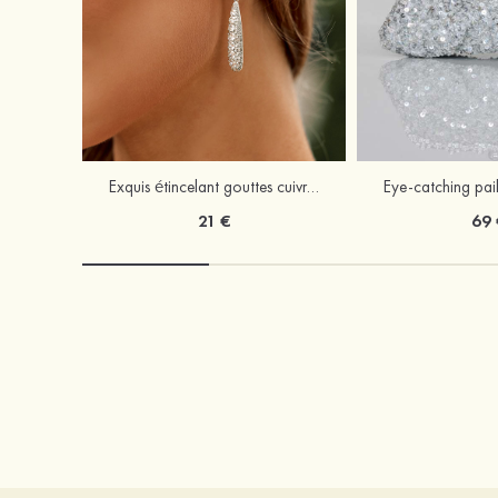
Exquis étincelant gouttes cuivre boucles d'oreilles avec zircone cubique
21 €
69 