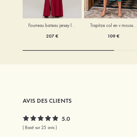
Fourreau bateau jersey longueur ras du sol robe de mère de la mariée avec appliqué fendue
Trapèze col en v mousseline longueur mollet robe de mère de la mariée avec plissé ceintures
207 €
109 €
AVIS DES CLIENTS
5.0
( Basé sur 25 avis )