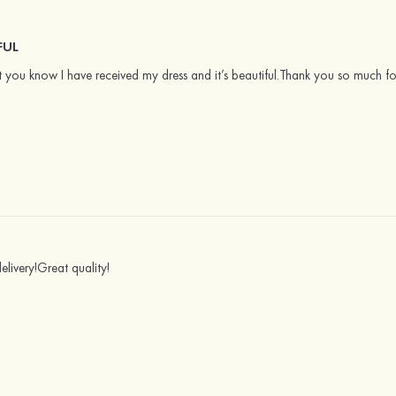
FUL
et you know I have received my dress and it’s beautiful.Thank you so much 
delivery!Great quality!