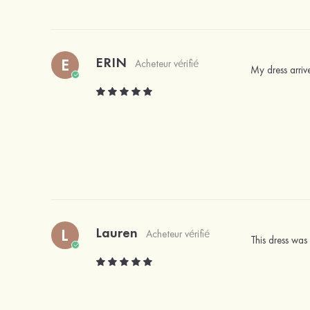
ERIN
E
Acheteur vérifié
My dress arrive
Lauren
L
Acheteur vérifié
This dress was