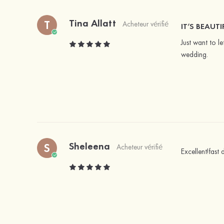
Tina Allatt
T
Acheteur vérifié
IT’S BEAUTI
Just want to l
wedding.
Sheleena
S
Acheteur vérifié
Excellent!fast 