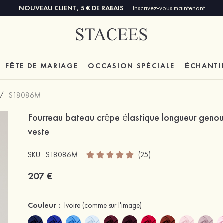
NOUVEAU CLIENT, 5 € DE RABAIS
Inscrivez-vous maintenant
FÊTE DE MARIAGE
OCCASION SPÉCIALE
ÉCHANTI
/
S18086M
Fourreau bateau crêpe élastique longueur genou
veste
SKU : S18086M
(25)
207 €
Couleur :
Ivoire
(comme sur l'image)