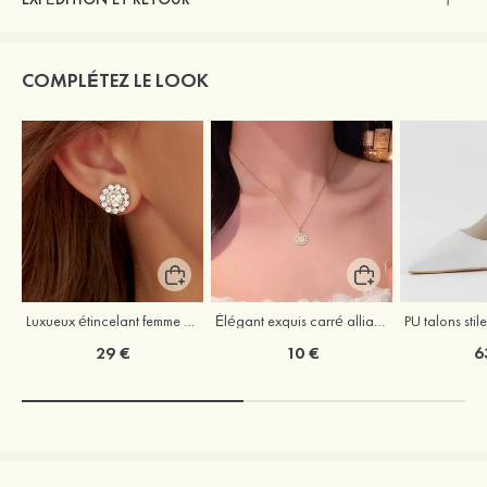
COMPLÉTEZ LE LOOK
Luxueux étincelant femme alliage boucles d'oreilles avec zircone cubique
Élégant exquis carré alliage résine colliers avec strass
29 €
10 €
6