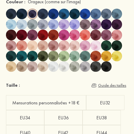
Couleur :
Orageux
(comme sur l'image)
Taille :
Guide des tailles
Mensurations personnalisées +18 €
EU32
EU34
EU36
EU38
EU40
EU42
EU44