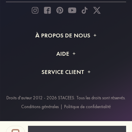
À PROPOS DE NOUS
À propos de STACEES
AIDE
Livraison
FAQ
SERVICE CLIENT
Retour et remboursement
Suivi de commande
Guide des tailles
Projet personnalisé
Contactez-nous
Droits d'auteur 2012 - 2026 STACEES. Tous les droits sont réservés.
Modes de paiement
Conditions générales
|
Politique de confidentialité
Klarna
Afterpay
Paypal