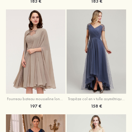
183 €
183 €
Fourreau bateau mousseline longueur genou robe de mère de la mariée avec appliqué plissé veste
Trapèze col en v tulle asymétrique robe de mère de la mariée
197 €
158 €