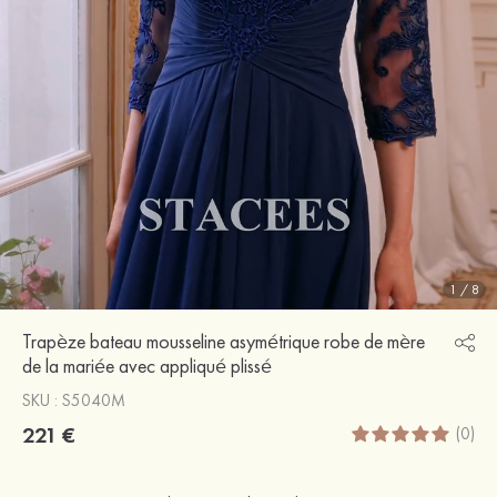
1
/
8
Trapèze bateau mousseline asymétrique robe de mère
de la mariée avec appliqué plissé
SKU : S5040M
221 €
(0)