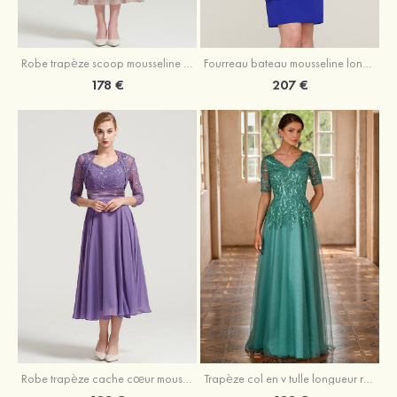
Robe trapèze scoop mousseline longueur mollet robe de mère de la mariée avec appliqué volants veste
Fourreau bateau mousseline longueur genou robe de mère de la mariée avec appliqué perle plissé veste
178 €
207 €
Robe trapèze cache cœur mousseline longueur mollet robe de mère de la mariée avec plissé veste
Trapèze col en v tulle longueur ras du sol robe de mère de la mariée avec perles paillettes