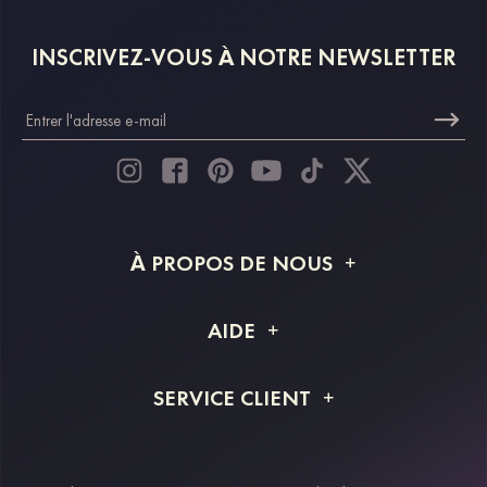
INSCRIVEZ-VOUS À NOTRE NEWSLETTER
À PROPOS DE NOUS
À propos de STACEES
AIDE
Livraison
FAQ
SERVICE CLIENT
Retour et remboursement
Suivi de commande
Guide des tailles
Projet personnalisé
Contactez-nous