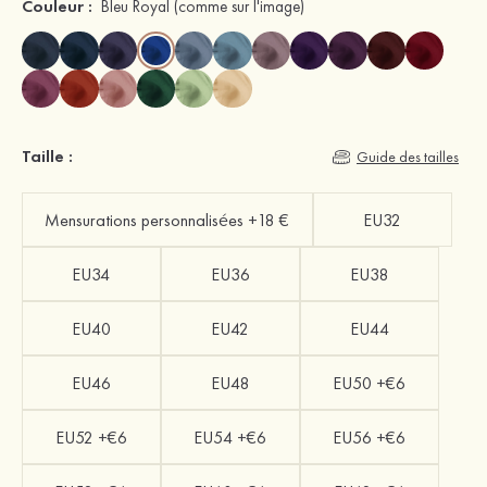
Couleur :
Bleu Royal
(comme sur l'image)
Taille :
Guide des tailles
Mensurations personnalisées +18 €
EU32
EU34
EU36
EU38
EU40
EU42
EU44
EU46
EU48
EU50 +€6
EU52 +€6
EU54 +€6
EU56 +€6