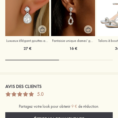
Luxueux élégant gouttes alliage boucles d'oreilles avec zircone cubique strass
Fantaisie unique dames' gouttes alliage boucles d'oreilles avec zircone cubique
27 €
16 €
3
AVIS DES CLIENTS
5.0
Partagez votre look pour obtenir
9 €
de réduction.