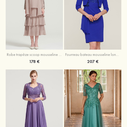
Robe trapèze scoop mousseline longueur mollet robe de mère de la mariée avec appliqué volants veste
Fourreau bateau mousseline longueur genou robe de mère de la mariée avec appliqué perle plissé veste
178 €
207 €