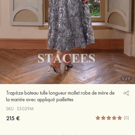
1
/
7
Trapèze bateau tulle longueur mollet robe de mère de
la mariée avec appliqué paillettes
SKU : S5029M
215 €
(0)