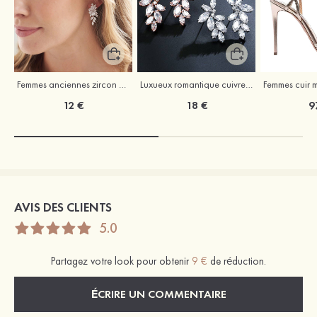
Femmes anciennes zircon boucles d'oreilles de mariage
Luxueux romantique cuivre boucles d'oreilles avec zircone cubique
12 €
18 €
9
AVIS DES CLIENTS
5.0
Partagez votre look pour obtenir
9 €
de réduction.
ÉCRIRE UN COMMENTAIRE