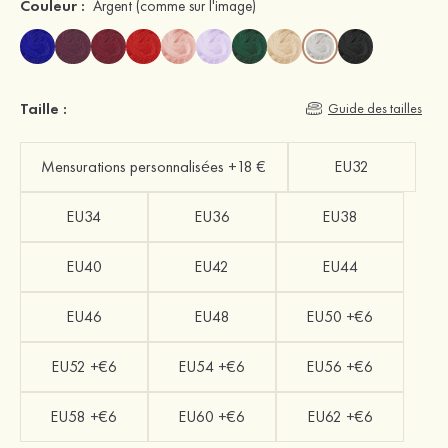
Couleur :
Argent
(comme sur l'image)
Taille :
Guide des tailles
Mensurations personnalisées +18 €
EU32
EU34
EU36
EU38
EU40
EU42
EU44
EU46
EU48
EU50 +€6
EU52 +€6
EU54 +€6
EU56 +€6
EU58 +€6
EU60 +€6
EU62 +€6