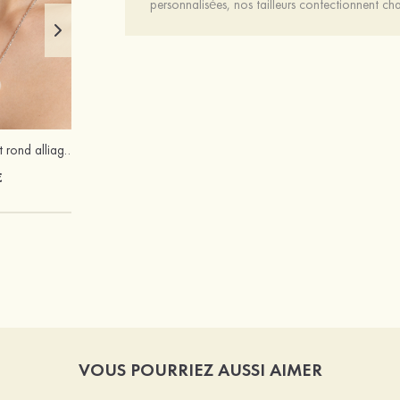
personnalisées, nos tailleurs confectionnent 
Classique élégant rond alliage colliers avec zircone cubique perles d'imitation
Femmes cuir microfibre talons à bout ouvert sandales fête et soirée chaussures de mode
€
97 €
VOUS POURRIEZ AUSSI AIMER