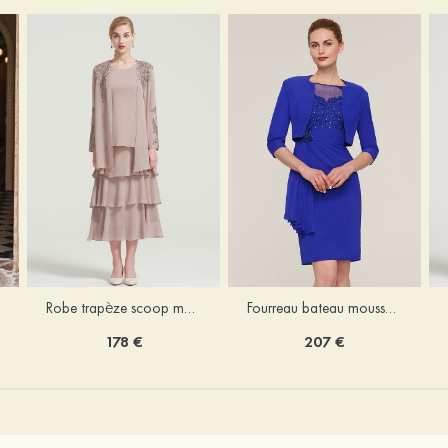
Robe trapèze scoop mousseline longueur mollet robe de mère de la mariée avec appliqué volants veste
Fourreau bateau mousseline longueur genou robe de mère de la mariée avec appliqué perle plissé veste
178 €
207 €