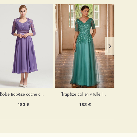
Robe trapèze cache cœur mousseline longueur mollet robe de mère de la mariée avec plissé veste
Trapèze col en v tulle longueur ras du sol robe de mère de la mariée avec perles paillettes
183 €
183 €