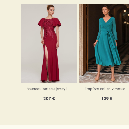
Fourreau bateau jersey longueur ras du sol robe de mère de la mariée avec appliqué fendue
Trapèze col en v mousseline longueur mollet robe de mère de la mariée avec plissé ceintures
207 €
109 €