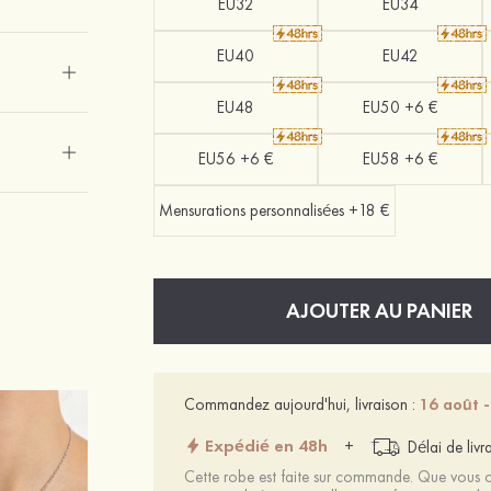
EU32
EU34
EU40
EU42
EU48
EU50 +6 €
EU56 +6 €
EU58 +6 €
Mensurations personnalisées +18 €
AJOUTER AU PANIER
Commandez aujourd'hui, livraison :
16 août 
Expédié en 48h
+
Délai de livr
Cette robe est faite sur commande. Que vous ch