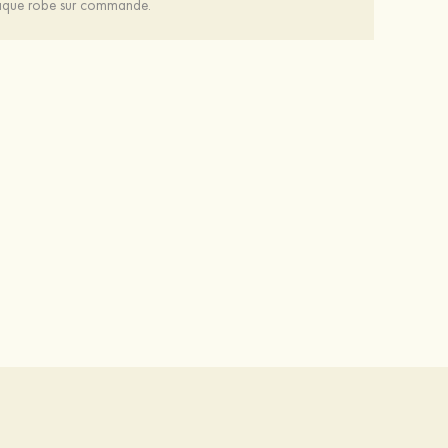
chaque robe sur commande.
Mariée onirique polyester soutien-gorge
12 €