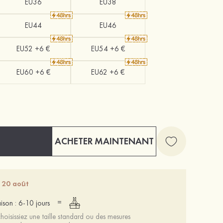
EU36
EU38
EU44
EU46
EU52 +6 €
EU54 +6 €
EU60 +6 €
EU62 +6 €
ACHETER MAINTENANT
- 20 août
=
aison : 6-10 jours
oisissiez une taille standard ou des mesures