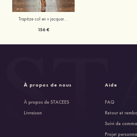
Trapèze col en v jacquard longueur mollet robe de mère de la mariée avec ceintures
156 €
À propos de nous
Aide
À propos de STACEES
FAQ
Livraison
Retour et remb
Suivi de comm
Projet personna