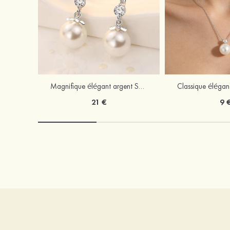
Magnifique élégant argent S925 perles d'imitation boucles d'oreilles
21 €
9 