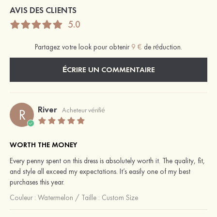
AVIS DES CLIENTS
5.0
Partagez votre look pour obtenir
9 €
de réduction.
ÉCRIRE UN COMMENTAIRE
River
R
Acheteur vérifié
WORTH THE MONEY
Every penny spent on this dress is absolutely worth it. The quality, fit,
and style all exceed my expectations. It’s easily one of my best
purchases this year.
Couleur :
Watermelon
/
Taille : Custom Size