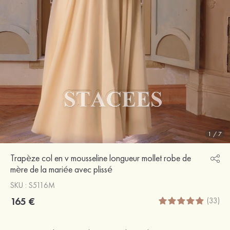
1
/
7
Trapèze col en v mousseline longueur mollet robe de
mère de la mariée avec plissé
SKU : S5116M
165 €
(33)