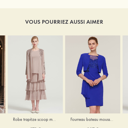
VOUS POURRIEZ AUSSI AIMER
Robe trapèze scoop mousseline longueur mollet robe de mère de la mariée avec appliqué volants veste
Fourreau bateau mousseline longueur genou robe de mère de la mariée avec appliqué perle plissé veste