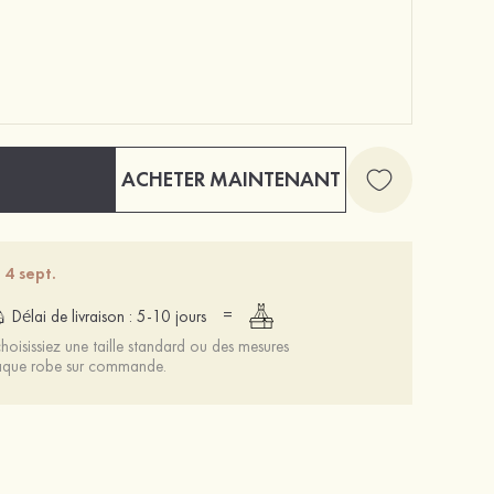
ACHETER MAINTENANT
Basique luxueux cercle rond cuivre bracelets avec zircone cubique
Femmes cuir microfibre talons à bout ouvert sandales occasion spéciale chaussures de mode
12 €
63 €
 4 sept.
=
Délai de livraison : 5-10 jours
oisissiez une taille standard ou des mesures
chaque robe sur commande.