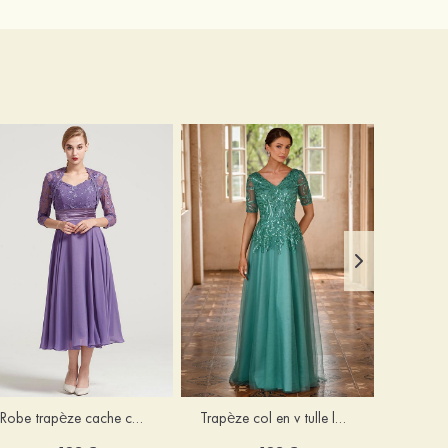
Robe trapèze cache cœur mousseline longueur mollet robe de mère de la mariée avec plissé veste
Trapèze col en v tulle longueur ras du sol robe de mère de la mariée avec perles paillettes