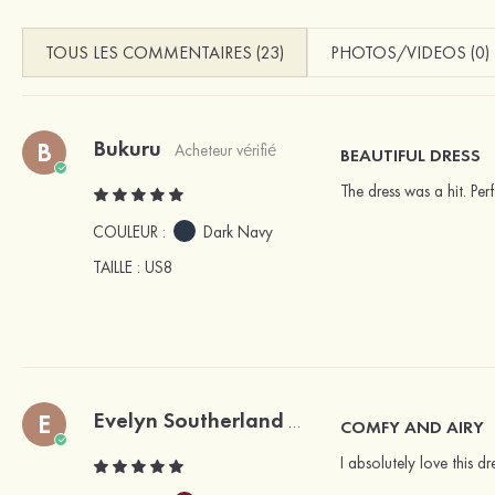
TOUS LES COMMENTAIRES (23)
PHOTOS/VIDEOS (0)
Bukuru
B
Acheteur vérifié
BEAUTIFUL DRESS
The dress was a hit. Per
COULEUR :
Dark Navy
TAILLE
: US8
Evelyn Southerland
E
Acheteur vérifié
COMFY AND AIRY
I absolutely love this d