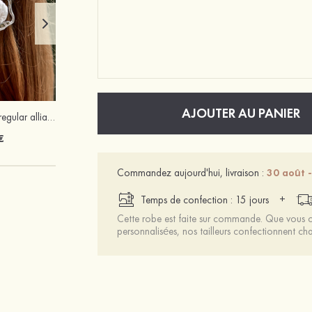
AJOUTER AU PANIER
Luxueux unique irregular alliage boucles d'oreilles avec perles d'imitation
Mariée onirique polyester soutien-gorge
€
12 €
Commandez aujourd'hui, livraison :
30 août -
+
Temps de confection : 15 jours
Cette robe est faite sur commande. Que vous ch
personnalisées, nos tailleurs confectionnent 