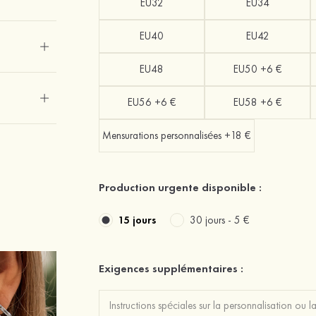
EU32
EU34
EU40
EU42
EU48
EU50 +6 €
EU56 +6 €
EU58 +6 €
Mensurations personnalisées +18 €
Production urgente disponible :
15 jours
30 jours -
5 €
Exigences supplémentaires :