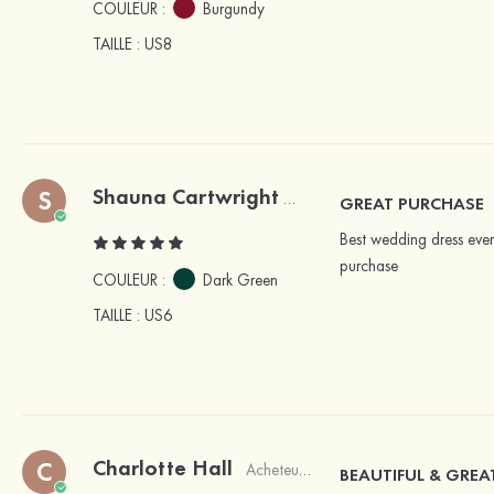
COULEUR :
Burgundy
TAILLE
: US8
Shauna Cartwright
S
Acheteur vérifié
GREAT PURCHASE
Best wedding dress ever
purchase
COULEUR :
Dark Green
TAILLE
: US6
Charlotte Hall
C
Acheteur vérifié
BEAUTIFUL & GREA