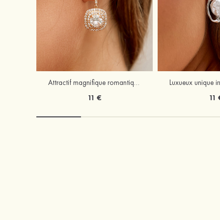
Attractif magnifique romantique argent s925 zircon boucles d'oreilles
11 €
11 