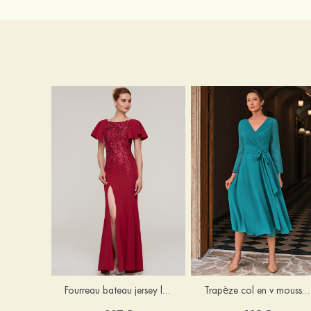
Fourreau bateau jersey longueur ras du sol robe de mère de la mariée avec appliqué fendue
Trapèze col en v mousseline longueur mollet robe de mère de la mariée avec plissé ceintures