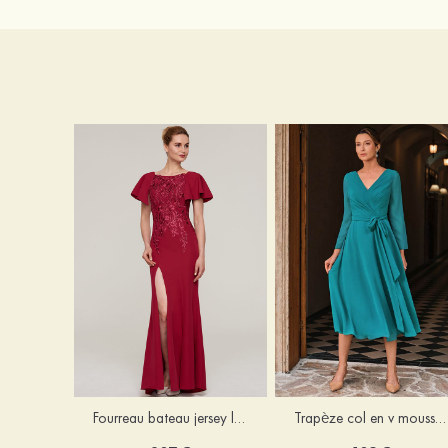
Fourreau bateau jersey longueur ras du sol robe de mère de la mariée avec appliqué fendue
Trapèze col en v mousseline longueur mollet robe de mère de la mariée avec plissé ceintures