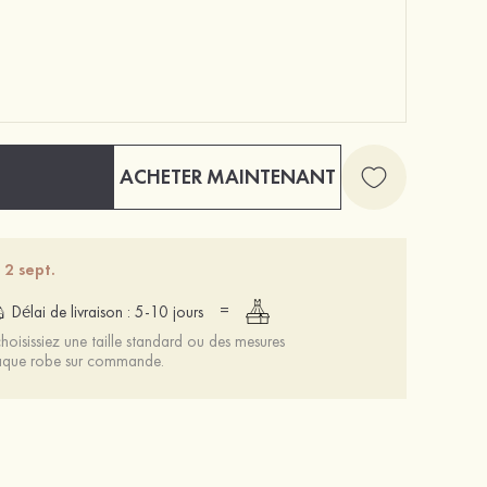
ACHETER MAINTENANT
Femmes cuir microfibre talons à bout ouvert sandales occasion spéciale chaussures de mode
Femmes pvc talons à bout ouvert sandales chaussures de mode
63 €
45 €
 2 sept.
=
Délai de livraison : 5-10 jours
oisissiez une taille standard ou des mesures
chaque robe sur commande.