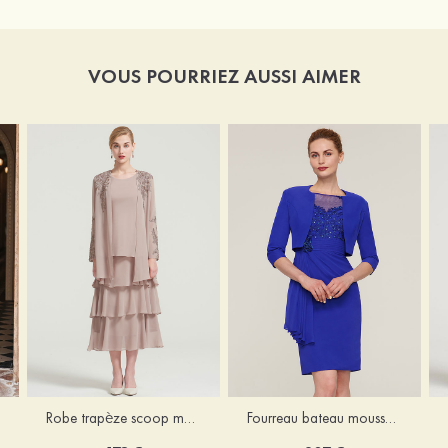
VOUS POURRIEZ AUSSI AIMER
Robe trapèze scoop mousseline longueur mollet robe de mère de la mariée avec appliqué volants veste
Fourreau bateau mousseline longueur genou robe de mère de la mariée avec appliqué perle plissé veste