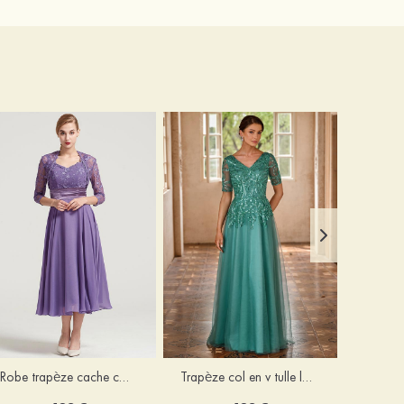
Robe trapèze cache cœur mousseline longueur mollet robe de mère de la mariée avec plissé veste
Trapèze col en v tulle longueur ras du sol robe de mère de la mariée avec perles paillettes