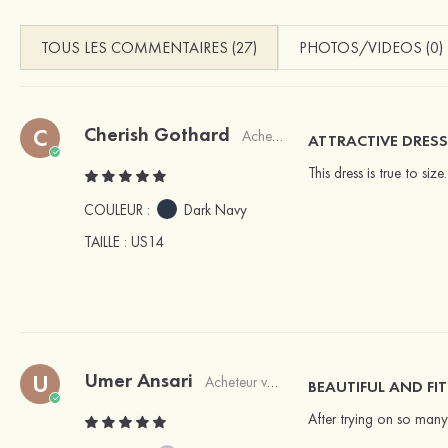
TOUS LES COMMENTAIRES (27)
PHOTOS/VIDEOS (0)
Cherish Gothard
C
Acheteur vérifié
ATTRACTIVE DRES
This dress is true to si
COULEUR :
Dark Navy
TAILLE
: US14
Umer Ansari
U
Acheteur vérifié
BEAUTIFUL AND FIT
After trying on so many