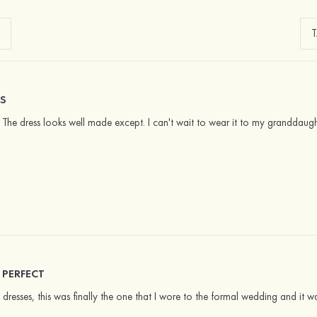
SS
ze. The dress looks well made except. I can't wait to wear it to my granddaug
 PERFECT
 dresses, this was finally the one that I wore to the formal wedding and it