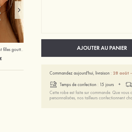
AJOUTER AU PANIER
Charmant élégant filles gouttes alliage boucles d'oreilles avec zircone cubique
Mariée onirique polyester soutien-gorge
€
12 €
Commandez aujourd'hui, livraison :
28 août -
+
Temps de confection : 15 jours
Cette robe est faite sur commande. Que vous ch
personnalisées, nos tailleurs confectionnent 