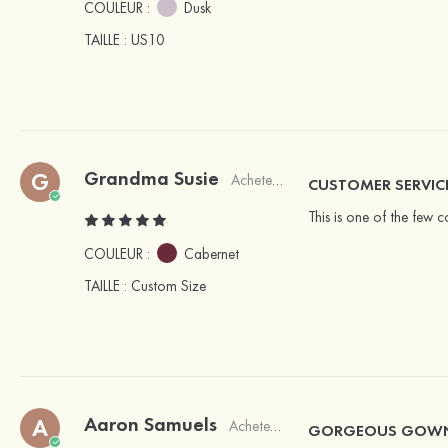
COULEUR :
Dusk
TAILLE
: US10
Grandma Susie
G
Acheteur vérifié
CUSTOMER SERVIC
This is one of the few c
COULEUR :
Cabernet
TAILLE
: Custom Size
Aaron Samuels
A
Acheteur vérifié
GORGEOUS GOW