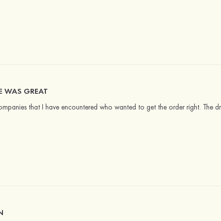
E WAS GREAT
ompanies that I have encountered who wanted to get the order right. The dres
N