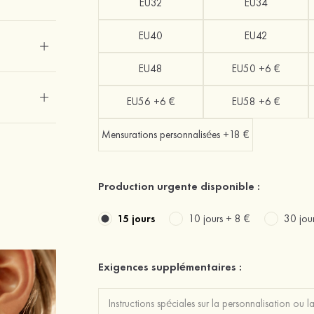
EU32
EU34
EU40
EU42
EU48
EU50 +6 €
EU56 +6 €
EU58 +6 €
Mensurations personnalisées +18 €
Production urgente disponible :
15 jours
10 jours +
8 €
30 jou
Exigences supplémentaires :