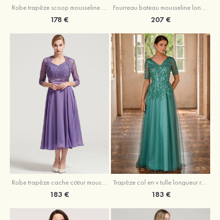
Robe trapèze scoop mousseline longueur mollet robe de mère de la mariée avec appliqué volants veste
Fourreau bateau mousseline longueur genou robe de mère de la mariée avec appliqué perle plissé veste
178 €
207 €
Robe trapèze cache cœur mousseline longueur mollet robe de mère de la mariée avec plissé veste
Trapèze col en v tulle longueur ras du sol robe de mère de la mariée avec perles paillettes
183 €
183 €