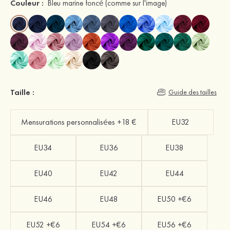
Couleur :
Bleu marine foncé
(comme sur l'image)
Taille :
Guide des tailles
Mensurations personnalisées +18 €
EU32
EU34
EU36
EU38
EU40
EU42
EU44
EU46
EU48
EU50 +€6
EU52 +€6
EU54 +€6
EU56 +€6