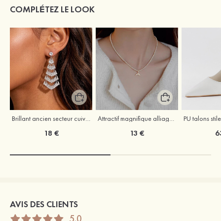
COMPLÉTEZ LE LOOK
Brillant ancien secteur cuivre boucles d'oreilles avec zircone cubique
Attractif magnifique alliage colliers avec zircone cubique perle
18 €
13 €
6
AVIS DES CLIENTS
5.0