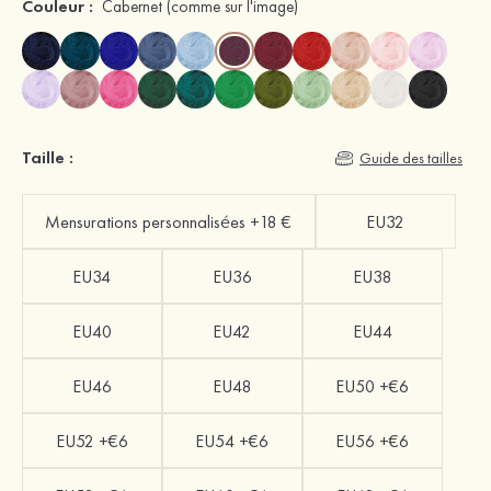
Couleur :
Cabernet
(comme sur l'image)
Taille :
Guide des tailles
Mensurations personnalisées +18 €
EU32
EU34
EU36
EU38
EU40
EU42
EU44
EU46
EU48
EU50 +€6
EU52 +€6
EU54 +€6
EU56 +€6