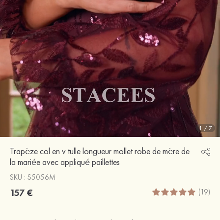
1
/
7
Trapèze col en v tulle longueur mollet robe de mère de
la mariée avec appliqué paillettes
SKU : S5056M
157 €
(19)