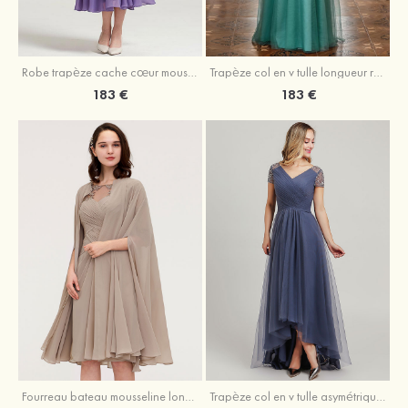
Robe trapèze cache cœur mousseline longueur mollet robe de mère de la mariée avec plissé veste
Trapèze col en v tulle longueur ras du sol robe de mère de la mariée avec perles paillettes
183 €
183 €
Fourreau bateau mousseline longueur genou robe de mère de la mariée avec appliqué plissé veste
Trapèze col en v tulle asymétrique robe de mère de la mariée