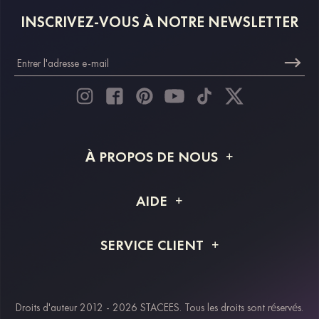
INSCRIVEZ-VOUS À NOTRE NEWSLETTER
À PROPOS DE NOUS
À propos de STACEES
AIDE
Livraison
FAQ
SERVICE CLIENT
Retour et remboursement
Suivi de commande
Guide des tailles
Projet personnalisé
Contactez-nous
Droits d'auteur 2012 - 2026 STACEES. Tous les droits sont réservés.
Modes de paiement