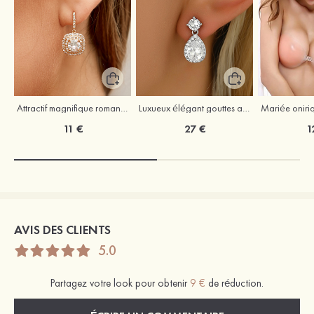
Attractif magnifique romantique argent s925 zircon boucles d'oreilles
Luxueux élégant gouttes alliage boucles d'oreilles avec zircone cubique strass
11 €
27 €
1
AVIS DES CLIENTS
5.0
Partagez votre look pour obtenir
9 €
de réduction.