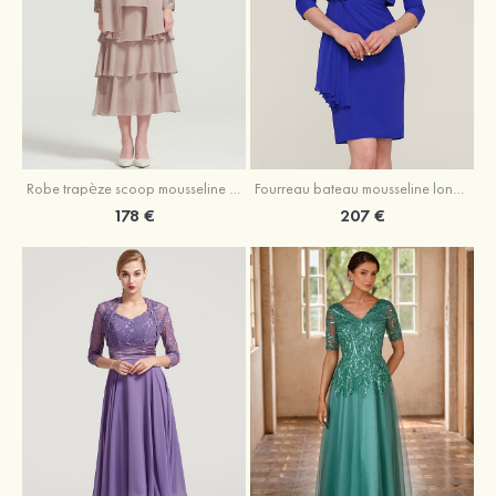
Robe trapèze scoop mousseline longueur mollet robe de mère de la mariée avec appliqué volants veste
Fourreau bateau mousseline longueur genou robe de mère de la mariée avec appliqué perle plissé veste
178 €
207 €