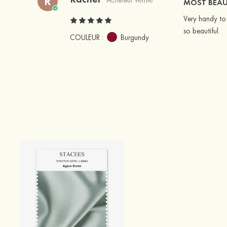
R
MOST BEAU
Very handy to 
so beautiful.
COULEUR :
Burgundy