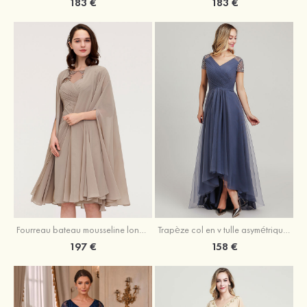
183 €
183 €
Fourreau bateau mousseline longueur genou robe de mère de la mariée avec appliqué plissé veste
Trapèze col en v tulle asymétrique robe de mère de la mariée
197 €
158 €