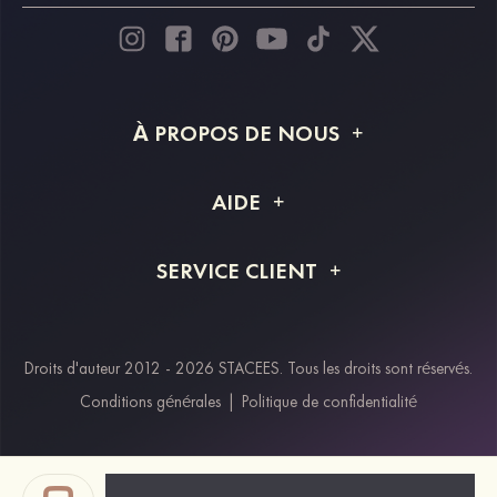
À PROPOS DE NOUS
À propos de STACEES
AIDE
Livraison
FAQ
SERVICE CLIENT
Retour et remboursement
Suivi de commande
Guide des tailles
Projet personnalisé
Contactez-nous
Droits d'auteur 2012 - 2026 STACEES. Tous les droits sont réservés.
Modes de paiement
Conditions générales
|
Politique de confidentialité
Klarna
Afterpay
Paypal