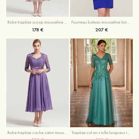
Robe trapèze scoop mousseline longueur mollet robe de mère de la mariée avec appliqué volants veste
Fourreau bateau mousseline longueur genou robe de mère de la mariée avec appliqué perle plissé veste
178 €
207 €
Robe trapèze cache cœur mousseline longueur mollet robe de mère de la mariée avec plissé veste
Trapèze col en v tulle longueur ras du sol robe de mère de la mariée avec perles paillettes