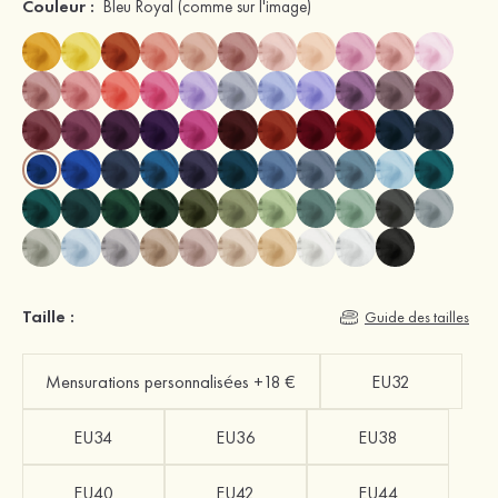
Couleur :
Bleu Royal
(comme sur l'image)
Taille :
Guide des tailles
Mensurations personnalisées +18 €
EU32
EU34
EU36
EU38
EU40
EU42
EU44