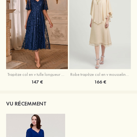
Trapèze col en v tulle longueur mollet robe de mère de la mariée avec appliqué paillettes ceinture
Robe trapèze col en v mousseline longueur mollet robe de mère de la mariée avec perle
147 €
166 €
VU RÉCEMMENT