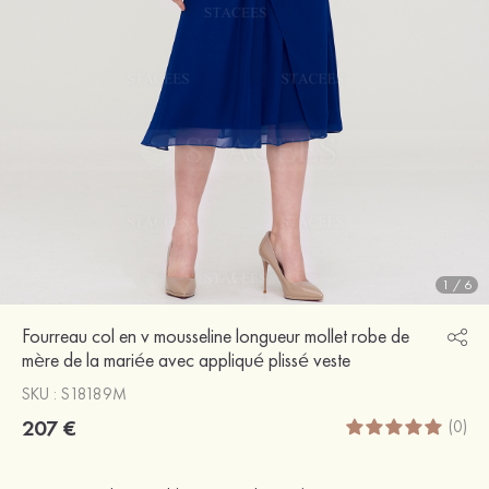
1
/
6
Fourreau col en v mousseline longueur mollet robe de
mère de la mariée avec appliqué plissé veste
SKU : S18189M
207 €
(0)