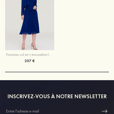
Fourreau col en v mousseline longueur mollet robe de mère de la mariée avec appliqué plissé veste
207 €
INSCRIVEZ-VOUS À NOTRE NEWSLETTER