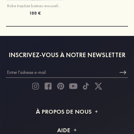
Robe trapèze bateau mousseline longueur ras du sol robe de mère de la mariée avec appliqué paillettes
188 €
INSCRIVEZ-VOUS À NOTRE NEWSLETTER
À PROPOS DE NOUS
À propos de STACEES
AIDE
Livraison