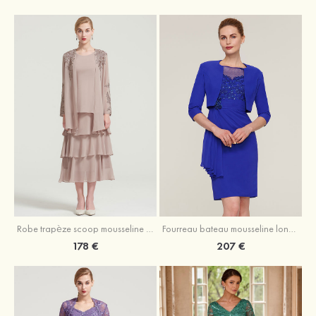
Robe trapèze scoop mousseline longueur mollet robe de mère de la mariée avec appliqué volants veste
Fourreau bateau mousseline longueur genou robe de mère de la mariée avec appliqué perle plissé veste
178 €
207 €