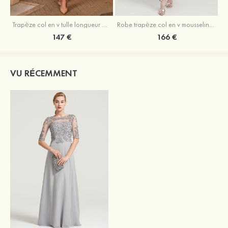
Trapèze col en v tulle longueur mollet robe de mère de la mariée avec appliqué paillettes ceinture
Robe trapèze col en v mousseline longueur mollet robe de mère de la mariée avec perle
147 €
166 €
VU RÉCEMMENT