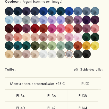
Couleur :
Argent
(comme sur l'image)
Taille :
Guide des tailles
Mensurations personnalisées +18 €
EU32
EU34
EU36
EU38
EU40
EU42
EU44