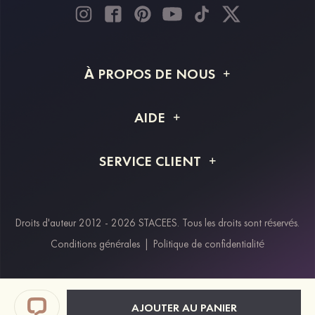
À PROPOS DE NOUS
À propos de STACEES
AIDE
Livraison
FAQ
SERVICE CLIENT
Retour et remboursement
Suivi de commande
Guide des tailles
Projet personnalisé
Contactez-nous
Droits d'auteur 2012 - 2026 STACEES. Tous les droits sont réservés.
Modes de paiement
Conditions générales
|
Politique de confidentialité
Klarna
Afterpay
Paypal
AJOUTER AU PANIER
Réductions étudiants & travailleurs essentiels