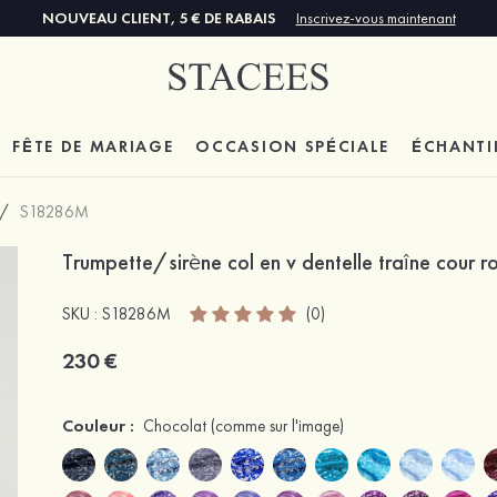
NOUVEAU CLIENT, 5 € DE RABAIS
Inscrivez-vous maintenant
FÊTE DE MARIAGE
OCCASION SPÉCIALE
ÉCHANTI
/
S18286M
Trumpette/sirène col en v dentelle traîne cour r
SKU : S18286M
(0)
230 €
Couleur :
Chocolat
(comme sur l'image)