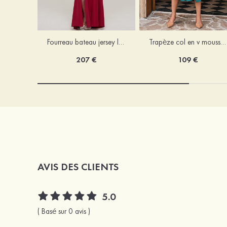
Fourreau bateau jersey longueur ras du sol robe de mère de la mariée avec appliqué fendue
Trapèze col en v mousseline longueur mollet robe de mère de la mariée avec plissé ceintures
207 €
109 €
AVIS DES CLIENTS
5.0
( Basé sur 0 avis )