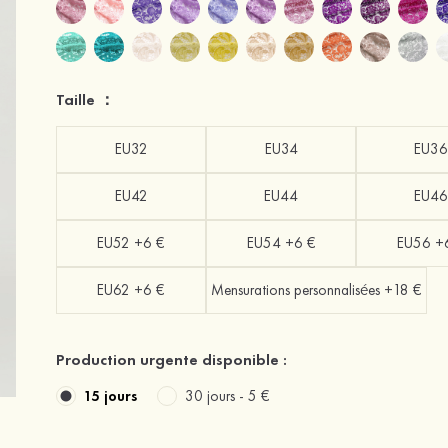
Taille ：
EU32
EU34
EU36
EU42
EU44
EU46
EU52 +6 €
EU54 +6 €
EU56 +
EU62 +6 €
Mensurations personnalisées +18 €
Production urgente disponible :
15 jours
30 jours -
5 €