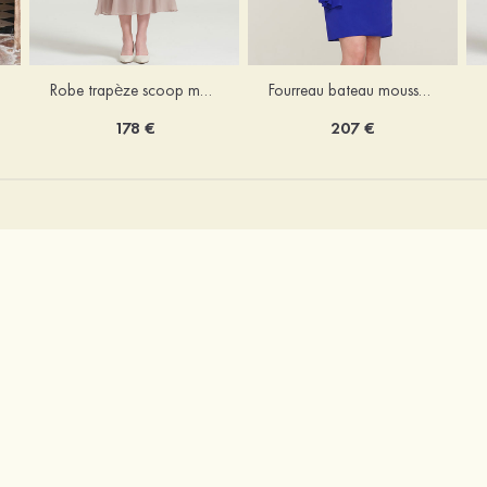
Robe trapèze scoop mousseline longueur mollet robe de mère de la mariée avec appliqué volants veste
Fourreau bateau mousseline longueur genou robe de mère de la mariée avec appliqué perle plissé veste
178 €
207 €