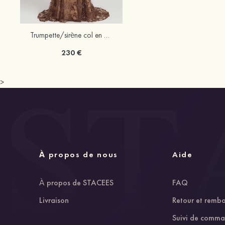
Trumpette/sirène col en v dentelle traîne cour robe de mère de la mariée avec perle plissé paillettes
230 €
>
À propos de nous
Aide
À propos de STACEES
FAQ
Livraison
Retour et remb
Suivi de comm