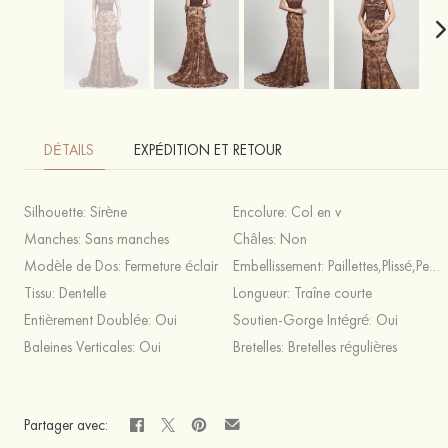
DÉTAILS
EXPÉDITION ET RETOUR
Silhouette:
Sirène
Encolure:
Col en v
Manches:
Sans manches
Châles:
Non
Modèle de Dos:
Fermeture éclair
Embellissement:
Paillettes,Plissé,Perles
Tissu:
Dentelle
Longueur:
Traîne courte
Entièrement Doublée:
Oui
Soutien-Gorge Intégré:
Oui
Baleines Verticales:
Oui
Bretelles:
Bretelles régulières
Partager avec: