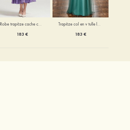
Robe trapèze cache cœur mousseline longueur mollet robe de mère de la mariée avec plissé veste
Trapèze col en v tulle longueur ras du sol robe de mère de la mariée avec perles paillettes
183 €
183 €