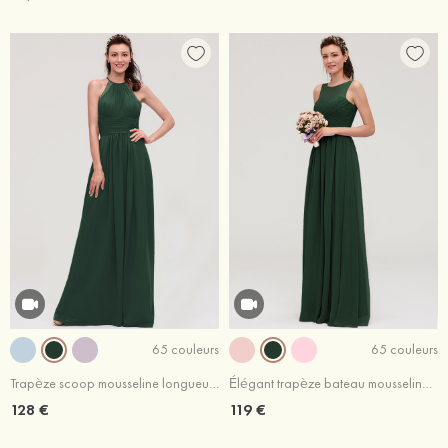
65 couleurs
65 couleurs
Trapèze scoop mousseline longueur ras du sol robe de demoiselle d'honneur avec appliqué plissé
Élégant trapèze bateau mousseline longueur ras du sol robe de demoiselle d'honneur
128 €
119 €