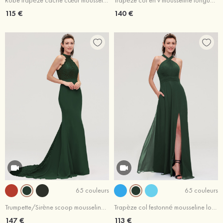
Robe trapèze cache cœur mousseline longueur ras du sol robe de demoiselle d'honneur avec perle
Trapèze col en v mousseline longueur ras du sol robe de demoiselle d'honneur avec appliqué perle
115 €
140 €
65 couleurs
65 couleurs
Trumpette/Sirène scoop mousseline traîne cour robe de demoiselle d'honneur avec dentelle
Trapèze col festonné mousseline longueur ras du sol robe de demoiselle d'honneur avec plissé fendue
147 €
113 €