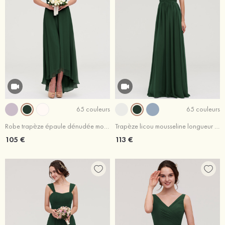
65 couleurs
65 couleurs
Robe trapèze épaule dénudée mousseline asymétrique robe de demoiselle d'honneur
Trapèze licou mousseline longueur ras du sol robe de demoiselle d'honneur gris acier
105 €
113 €