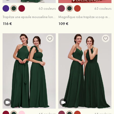
65 couleurs
65 couleurs
Trapèze une epaule mousseline longueur ras du sol robe de demoiselle d'honneur bleu marine foncé
Magnifique robe trapèze scoop mousseline longueur ras du sol robe de demoiselle d'honneur avec plissé
116 €
109 €
65 couleurs
65 couleurs