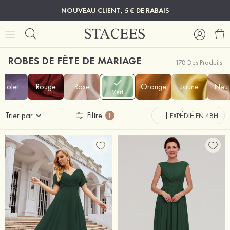
NOUVEAU CLIENT, 5 € DE RABAIS
ROBES DE FÊTE DE MARIAGE
178 Des Produits
Violet
Rouge
Rose
Orange
Jaune
Neut
Vert
Trier par
Filtre
EXPÉDIÉ EN 48H
1