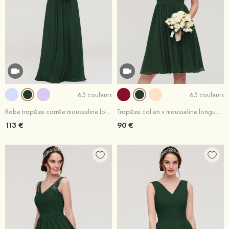
65 couleurs
65 couleurs
Robe trapèze carrée mousseline longueur ras du sol robe de demoiselle d'honneur avec plissé
Trapèze col en v mousseline longueur genou robe de demoiselle d'honneur ralsin
113 €
90 €