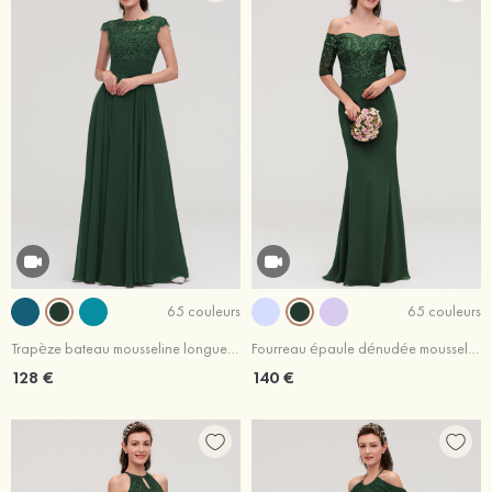
65 couleurs
65 couleurs
Trapèze bateau mousseline longueur ras du sol robe de demoiselle d'honneur avec appliqué
Fourreau épaule dénudée mousseline longueur ras du sol robe de demoiselle d'honneur avec appliqué
128 €
140 €