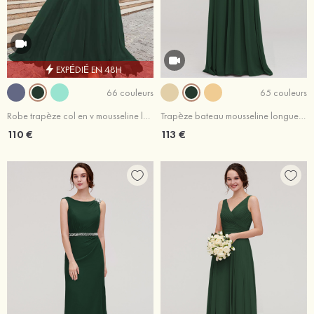
EXPÉDIÉ EN 48H
66 couleurs
65 couleurs
Robe trapèze col en v mousseline longueur ras du sol robe de demoiselle d'honneur avec sangle
Trapèze bateau mousseline longueur ras du sol robe de demoiselle d'honneur avec plissé taupe
110 €
113 €