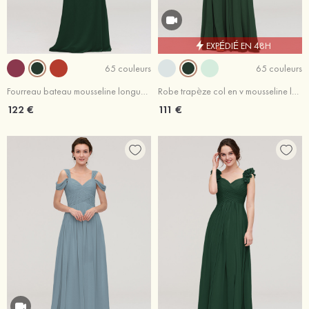
EXPÉDIÉ EN 48H
65 couleurs
65 couleurs
Fourreau bateau mousseline longueur ras du sol robe de demoiselle d'honneur avec perle sangle
Robe trapèze col en v mousseline longueur ras du sol robe de demoiselle d'honneur avec ceintures
122 €
111 €