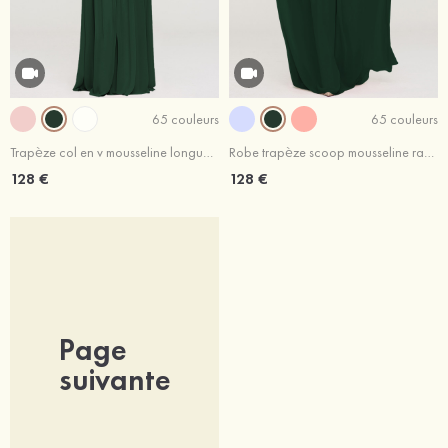
65 couleurs
65 couleurs
Trapèze col en v mousseline longueur ras du sol robe de demoiselle d'honneur
Robe trapèze scoop mousseline ras du sol robe de demoiselle d'honneur avec dentelle
128 €
128 €
Page
suivante