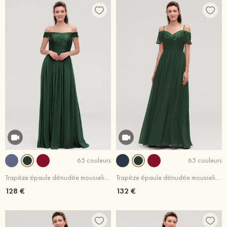
65 couleurs
65 couleurs
Trapèze épaule dénudée mousseline longueur ras du sol robe de demoiselle d'honneur avec appliqué glycine
Trapèze épaule dénudée mousseline longueur ras du sol robe de demoiselle d'honneur avec dentelle
128 €
132 €