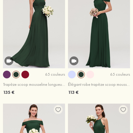
65 couleurs
65 couleurs
Trapèze scoop mousseline longueur ras du sol robe de demoiselle d'honneur
Élégant robe trapèze scoop mousseline longueur ras du sol robe de demoiselle d'honneur avec plissé
135 €
113 €