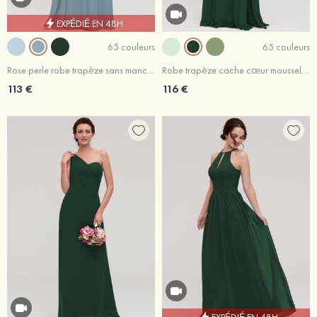
EXPÉDIÉ EN 48H
65 couleurs
65 couleurs
Rose perle robe trapèze sans manches cache coeur mousseline ras du sol robe de demoiselle d'honneur
Robe trapèze cache cœur mousseline longueur ras du sol robe de demoiselle d'honneur avec plissé fleur d'épaule
113 €
116 €
EXPÉDIÉ EN 48H