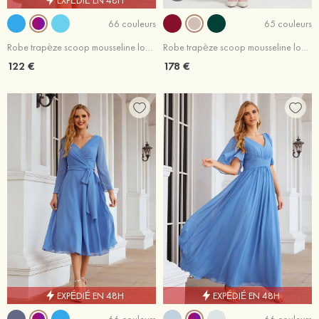
66 couleurs
65 couleurs
Robe trapèze scoop mousseline longueur genou robe de mère de la mariée avec plissé veste
Robe trapèze scoop mousseline longueur mollet robe de mère de la mariée avec appliqué volants veste
122 €
178 €
EXPÉDIÉ EN 48H
EXPÉDIÉ EN 48H
66 couleurs
66 couleurs