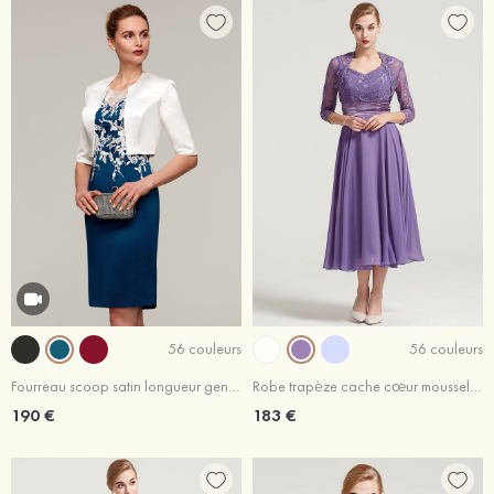
56 couleurs
56 couleurs
Fourreau scoop satin longueur genou robe de mère de la mariée avec appliqué veste
Robe trapèze cache cœur mousseline longueur mollet robe de mère de la mariée avec plissé veste
190 €
183 €