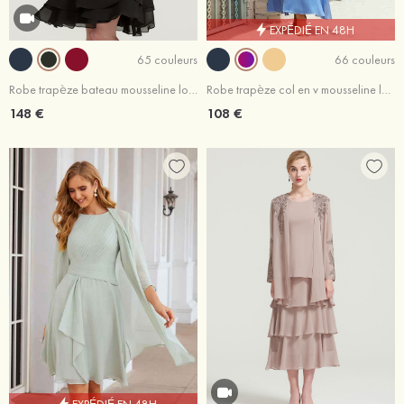
EXPÉDIÉ EN 48H
65 couleurs
66 couleurs
Robe trapèze bateau mousseline longueur genou robe de mère de la mariée avec perle volants
Robe trapèze col en v mousseline longueur cheville robe de mère de la mariée avec plissé ceintures
148 €
108 €
EXPÉDIÉ EN 48H