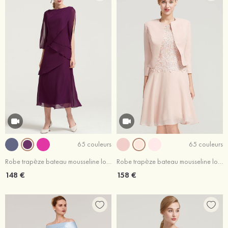
65 couleurs
65 couleurs
Robe trapèze bateau mousseline longueur mollet robe de mère de la mariée avec volants
Robe trapèze bateau mousseline longueur genou robe de mère de la mariée avec dentelle veste
148 €
158 €