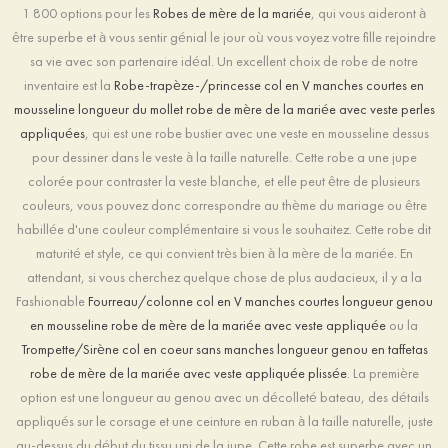
1 800 options pour les
Robes de mère de la mariée
, qui vous aideront à
être superbe et à vous sentir génial le jour où vous voyez votre fille rejoindre
sa vie avec son partenaire idéal. Un excellent choix de robe de notre
inventaire est la
Robe-trapèze-/princesse col en V manches courtes en
mousseline longueur du mollet robe de mère de la mariée avec veste perles
appliquées
, qui est une robe bustier avec une veste en mousseline dessus
pour dessiner dans le veste à la taille naturelle. Cette robe a une jupe
colorée pour contraster la veste blanche, et elle peut être de plusieurs
couleurs, vous pouvez donc correspondre au thème du mariage ou être
habillée d'une couleur complémentaire si vous le souhaitez. Cette robe dit
maturité et style, ce qui convient très bien à la mère de la mariée. En
attendant, si vous cherchez quelque chose de plus audacieux, il y a la
Fashionable
Fourreau/colonne col en V manches courtes longueur genou
en mousseline robe de mère de la mariée avec veste appliquée
ou la
Trompette/Sirène col en coeur sans manches longueur genou en taffetas
robe de mère de la mariée avec veste appliquée plissée
. La première
option est une longueur au genou avec un décolleté bateau, des détails
appliqués sur le corsage et une ceinture en ruban à la taille naturelle, juste
au-dessus du début du tissu uni de la jupe. Cette robe est superbe avec un