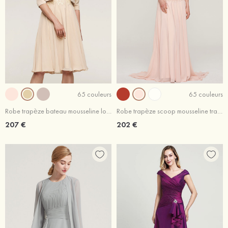
65 couleurs
65 couleurs
Robe trapèze bateau mousseline longueur genou robe de mère de la mariée avec appliqué veste
Robe trapèze scoop mousseline traîne cour robe de mère de la mariée avec perle dentelle
207 €
202 €