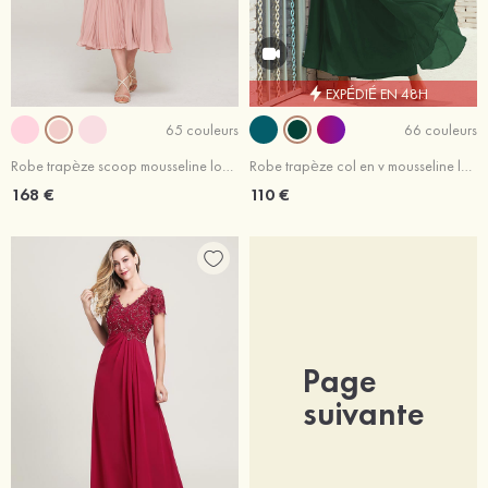
EXPÉDIÉ EN 48H
65 couleurs
66 couleurs
Robe trapèze scoop mousseline longueur mollet robe de mère de la mariée avec dentelle plissé
Robe trapèze col en v mousseline longueur cheville longueur ras du sol robe de mère de la mariée
168 €
110 €
Page
suivante