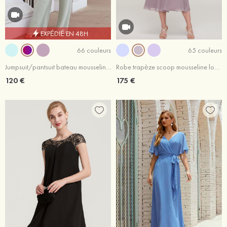
EXPÉDIÉ EN 48H
66 couleurs
65 couleurs
Jumpsuit/pantsuit bateau mousseline longueur ras du sol robe de mère de la mariée
Robe trapèze scoop mousseline longueur mollet robe de mère de la mariée avec dentelle veste
120 €
175 €