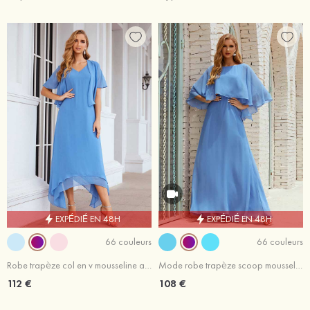
EXPÉDIÉ EN 48H
EXPÉDIÉ EN 48H
66 couleurs
66 couleurs
Robe trapèze col en v mousseline asymétrique robe de mère de la mariée avec veste
Mode robe trapèze scoop mousseline longueur ras du sol robe de mère de la mariée
112 €
108 €