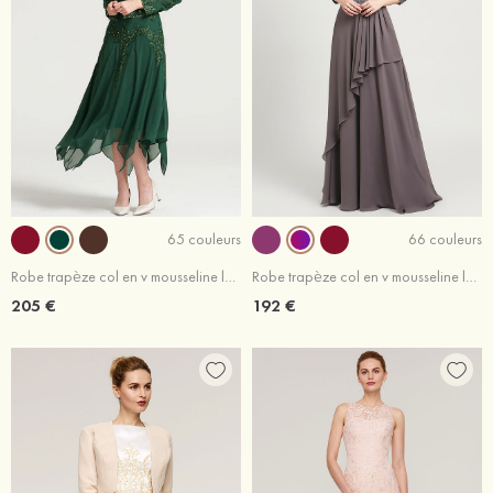
65 couleurs
66 couleurs
Robe trapèze col en v mousseline longueur mollet robe de mère de la mariée avec appliqué perle veste
Robe trapèze col en v mousseline longueur ras du sol robe de mère de la mariée avec perle dentelle plissé paillettes
205 €
192 €