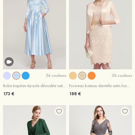
56 couleurs
56 couleurs
Robe trapèze épaule dénudée satin longueur mollet robe de mère de la mariée avec appliqué ceintures
Fourreau bateau dentelle satin longueur genou robe de mère de la mariée avec perle veste
173 €
188 €