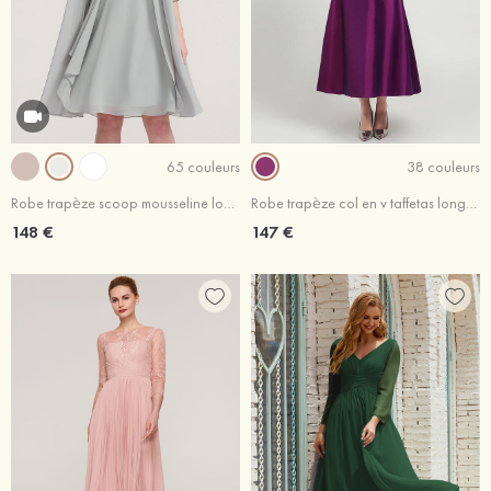
65 couleurs
38 couleurs
Robe trapèze scoop mousseline longueur genou robe de mère de la mariée avec perle plissé veste
Robe trapèze col en v taffetas longueur mollet robe de mère de la mariée avec perle plissé
148 €
147 €