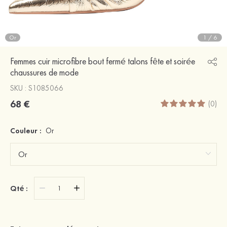
Or
1
/
6
Femmes cuir microfibre bout fermé talons fête et soirée
chaussures de mode
SKU : S1085066
68 €
(0)
Couleur :
Or
Qté :