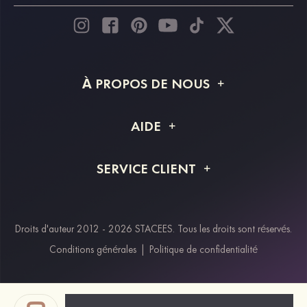
À PROPOS DE NOUS
À propos de STACEES
AIDE
Livraison
FAQ
SERVICE CLIENT
Retour et remboursement
Suivi de commande
Guide des tailles
Projet personnalisé
Contactez-nous
Droits d'auteur 2012 - 2026 STACEES. Tous les droits sont réservés.
Modes de paiement
Conditions générales
|
Politique de confidentialité
Klarna
Afterpay
Paypal