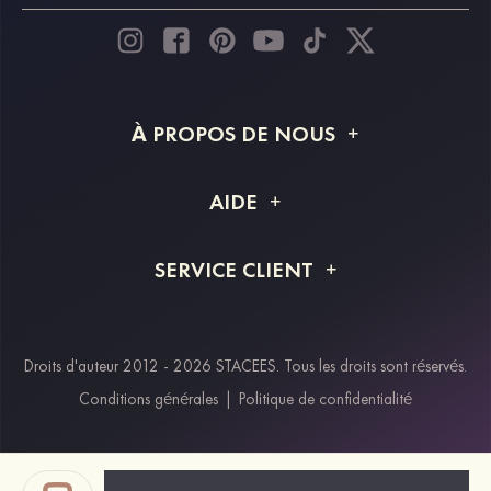
À PROPOS DE NOUS
À propos de STACEES
AIDE
Livraison
FAQ
SERVICE CLIENT
Retour et remboursement
Suivi de commande
Guide des tailles
Projet personnalisé
Contactez-nous
Droits d'auteur 2012 - 2026 STACEES. Tous les droits sont réservés.
Modes de paiement
Conditions générales
|
Politique de confidentialité
Klarna
Afterpay
Paypal