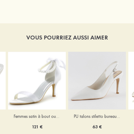
VOUS POURRIEZ AUSSI AIMER
Femmes satin à bout ouvert escarpins sandales talon bobine chaussures de mariage
PU talons stiletto bureau et carrière chaussures
121 €
63 €