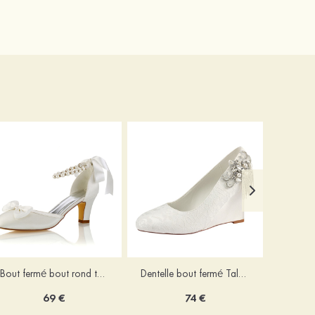
Bout fermé bout rond talon bas spéciale Chaussures
Dentelle bout fermé Talons plateforme escarpins talon compensé chaussures de mariage
69 €
74 €