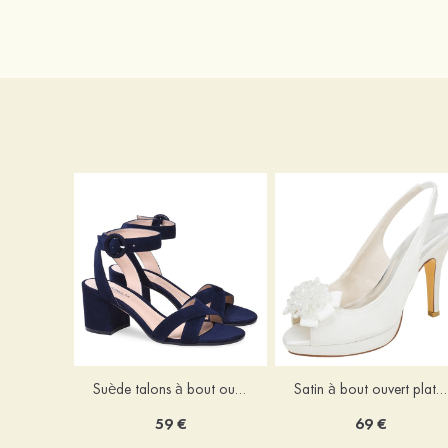
Suède talons à bout ouvert sandales talon bottier fête et soirée chaussures
Satin à bout ouvert plateforme escarpins talon stiletto mariage chaussures
59 €
69 €