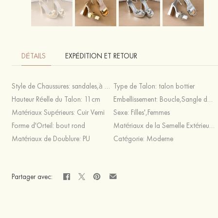
DÉTAILS
EXPÉDITION ET RETOUR
Style de Chaussures:
sandales,à bout ouvert,Talons
Type de Talon:
talon bottier
Hauteur Réelle du Talon:
11cm
Embellissement:
Boucle,Sangle de Cheville
Matériaux Supérieurs:
Cuir Verni
Sexe:
Filles',Femmes
Forme d'Orteil:
bout rond
Matériaux de la Semelle Extérieure:
Matériaux de Doublure:
PU
Catégorie:
Moderne
Partager avec: