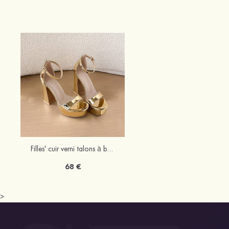
Filles' cuir verni talons à bout ouvert sandales occasion spéciale chaussures de mode
68 €
>