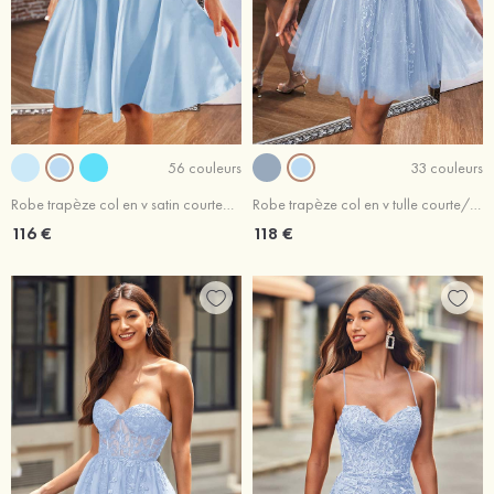
56 couleurs
33 couleurs
Robe trapèze col en v satin courte/mini robe de fête de la rentrée
Robe trapèze col en v tulle courte/mini robe de fête de la rentrée
116 €
118 €