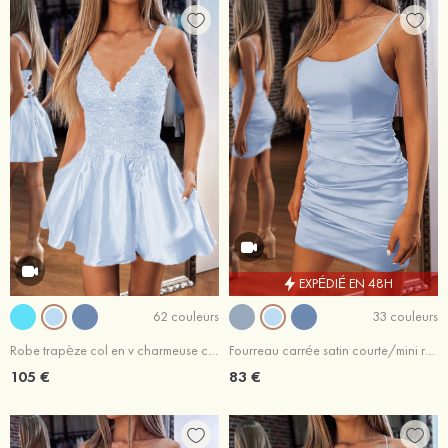
EXPÉDIÉ EN 48H
62 couleurs
33 couleurs
Robe trapèze col en v charmeuse courte/mini robe de fête de la rentrée
Fourreau carrée satin courte/mini robe de fête de la rentrée
105 €
83 €