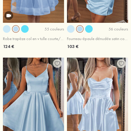
55 couleurs
56 couleurs
Robe trapèze col en v tulle courte/mini robe de fête de la rentrée
Fourreau épaule dénudée satin courte/mini robe de fête de la rentrée
124 €
103 €