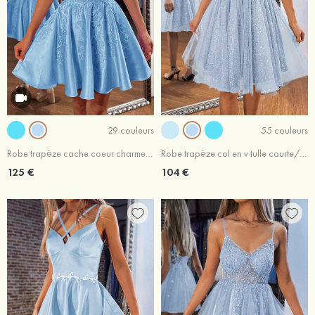
29 couleurs
55 couleurs
Robe trapèze cache coeur charmeuse courte/mini robe de fête de la rentrée
Robe trapèze col en v tulle courte/mini robe de fête de la rentrée
125 €
104 €