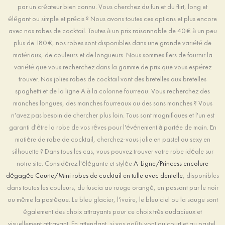
par un créateur bien connu. Vous cherchez du fun et du flirt, long et
élégant ou simple et précis ? Nous avons toutes ces options et plus encore
avec nos robes de cocktail. Toutes à un prix raisonnable de 40 € à un peu
plus de 180 €, nos robes sont disponibles dans une grande variété de
matériaux, de couleurs et de longueurs. Nous sommes fiers de fournir la
variété que vous recherchez dans la gamme de prix que vous espérez
trouver. Nos jolies robes de cocktail vont des bretelles aux bretelles
spaghetti et de la ligne A à la colonne fourreau. Vous recherchez des
manches longues, des manches fourreaux ou des sans manches ? Vous
n'avez pas besoin de chercher plus loin. Tous sont magnifiques et l'un est
garanti d'être la robe de vos rêves pour l'événement à portée de main. En
matière de robe de cocktail, cherchez-vous jolie en pastel ou sexy en
silhouette ? Dans tous les cas, vous pouvez trouver votre robe idéale sur
notre site. Considérez l'élégante et stylée
A-Ligne/Princess encolure
dégagée Courte/Mini robes de cocktail en tulle avec dentelle
, disponibles
dans toutes les couleurs, du fuscia au rouge orangé, en passant par le noir
ou même la pastèque. Le bleu glacier, l'ivoire, le bleu ciel ou la sauge sont
également des choix attrayants pour ce choix très audacieux et
visuellement attrayant. En attendant, si vos goûts vont au court et au pastel,