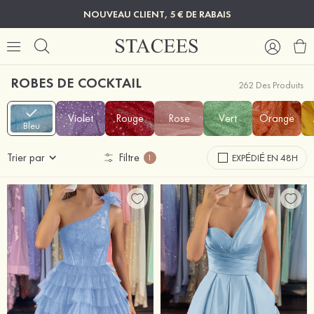
NOUVEAU CLIENT, 5 € DE RABAIS
ROBES DE COCKTAIL
262 Des Produits
Violet
Rouge
Rose
Vert
Orange
Bleu
Trier par
Filtre
EXPÉDIÉ EN 48H
1