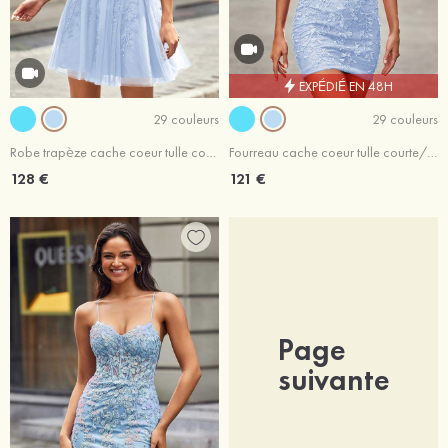
EXPÉDIÉ EN 48H
29 couleurs
29 couleurs
Robe trapèze cache coeur tulle courte/mini robe de fête de la rentrée
Fourreau cache coeur tulle courte/mini robe de fête de la rentrée
128 €
121 €
Page
suivante