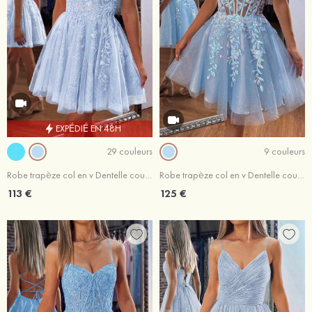
EXPÉDIÉ EN 48H
29 couleurs
9 couleurs
Robe trapèze col en v Dentelle courte/mini robe de fête de la rentrée
Robe trapèze col en v Dentelle courte/mini robe de fête de la rentrée
113 €
125 €