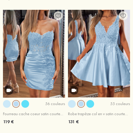
56 couleurs
55 couleurs
Fourreau cache coeur satin courte/mini robe de fête de la rentrée
Robe trapèze col en v satin courte/mini robe de fête de la rentrée
119 €
131 €