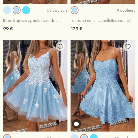
55 couleurs
9 couleurs
Robe trapèze épaule dénudée tulle courte/mini robe de fête de la rentrée
Fourreau col en v paillettes courte/mini robe de fête de la rentrée
99 €
129 €
54 couleurs
55 couleurs