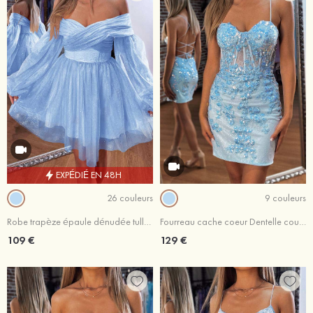
EXPÉDIÉ EN 48H
26 couleurs
9 couleurs
Robe trapèze épaule dénudée tulle courte/mini robe de fête de la rentrée
Fourreau cache coeur Dentelle courte/mini robe de fête de la rentrée
109 €
129 €