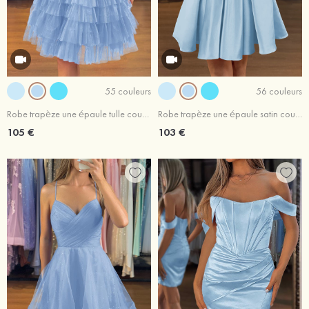
55 couleurs
56 couleurs
Robe trapèze une épaule tulle courte/mini robe de fête de la rentrée
Robe trapèze une épaule satin courte/mini robe de fête de la rentrée
105 €
103 €