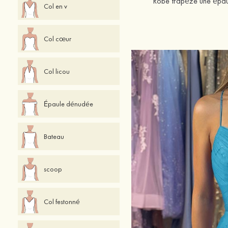
Robe trapèze une épaule
Col en v
Col cœur
Col licou
Épaule dénudée
Bateau
scoop
Col festonné