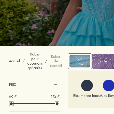
Robes
Robes
pour
Accueil
/
/
de
Violet
occasions
Bleu
cocktail
spéciales
PRIX
Bleu marine foncé
Bleu Roy
69 €
174 €