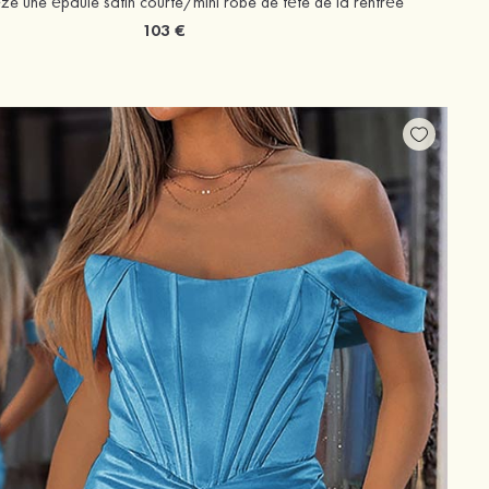
ze une épaule satin courte/mini robe de fête de la rentrée
103 €