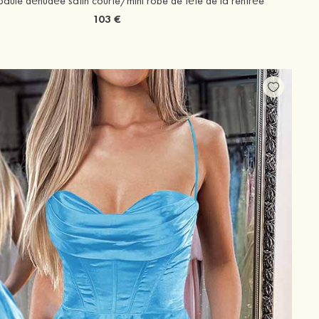
aule dénudée satin courte/mini robe de fête de la rentrée
103 €