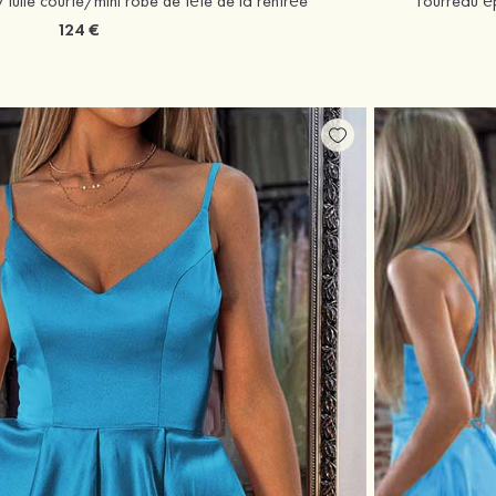
 tulle courte/mini robe de fête de la rentrée
Fourreau ép
124 €