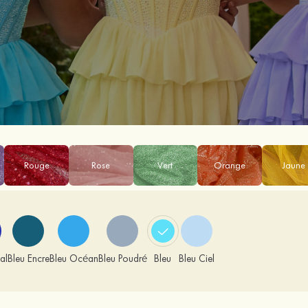
Rouge
Rose
Vert
Orange
Jaune
al
Bleu Encre
Bleu Océan
Bleu Poudré
Bleu
Bleu Ciel