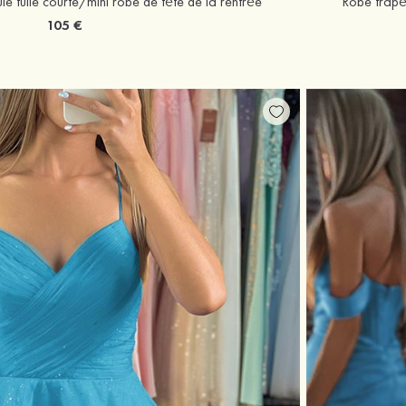
 tulle courte/mini robe de fête de la rentrée
Robe trapè
105 €