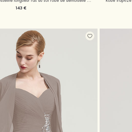
Robe trapèze col en v mousseline longueur ras du sol robe de demoiselle d'honneur avec fendu
143 €