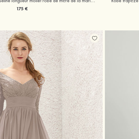
Robe trapèze scoop mousseline longueur mollet robe de mère de la mariée avec dentelle veste
175 €