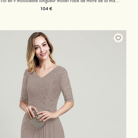
Robe trapèze col en v mousseline longueur mollet robe de mère de la mariée avec plissé
104 €