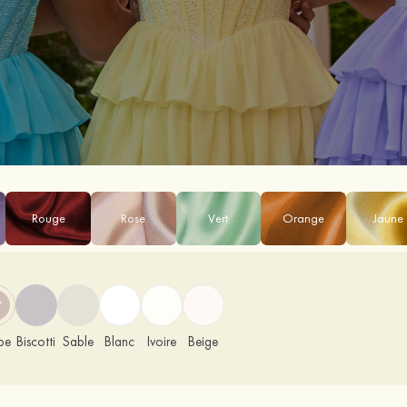
Rouge
Rose
Vert
Orange
Jaune
pe
Biscotti
Sable
Blanc
Ivoire
Beige