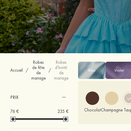
Robes
Robes
de fête
d'Invité
Accueil
/
/
Bleu
Violet
de
de
mariage
mariage
PRIX
Chocolat
Champagne
Tau
76 €
235 €