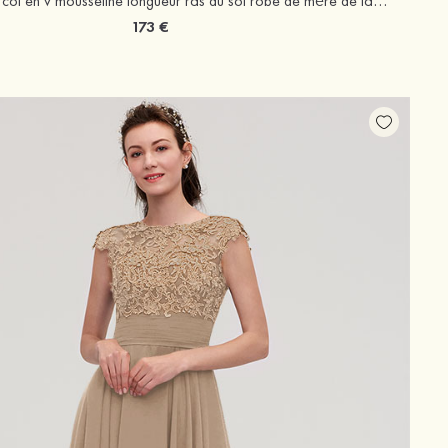
Robe trapèze col en v mousseline longueur ras du sol robe de mère de la mariée avec dentelle plissé volants
173 €